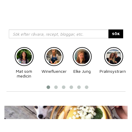
SÖK
Mat som
Winefluencer
Elke Jung
Pralinsystrarna
medicin