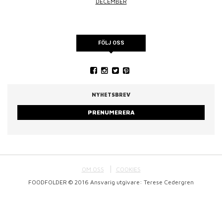
DECEMBER
FÖLJ OSS
NYHETSBREV
PRENUMERERA
OM OSS
COOKIES
FOODFOLDER © 2016 Ansvarig utgivare: Terese Cedergren