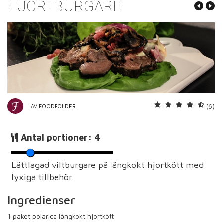
HJORTBURGARE
(6)
AV
FOODFOLDER
Antal portioner:
4
Lättlagad viltburgare på långkokt hjortkött med
lyxiga tillbehör.
Ingredienser
1
paket polarica långkokt hjortkött