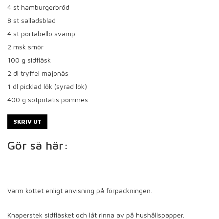
4
st hamburgerbröd
8
st salladsblad
4
st portabello svamp
2
msk smör
100
g sidfläsk
2
dl tryffel majonäs
1
dl picklad lök (syrad lök)
400
g sötpotatis pommes
SKRIV UT
Gör så här:
Värm köttet enligt anvisning på förpackningen.
Knaperstek sidfläsket och låt rinna av på hushållspapper.