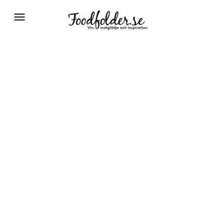
Växla
navigering