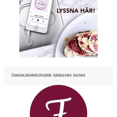
Polarica Långkokt Hjortkött
hamburgare
burgare