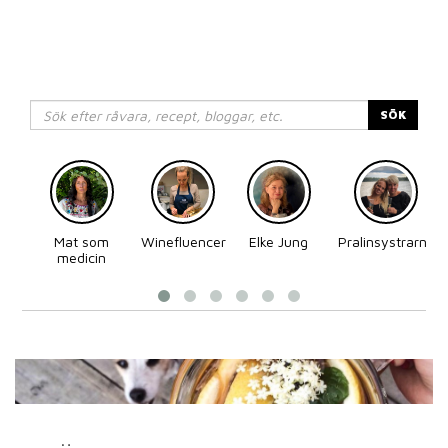
SÖK
Mat som
Winefluencer
Elke Jung
Pralinsystrarna
medicin