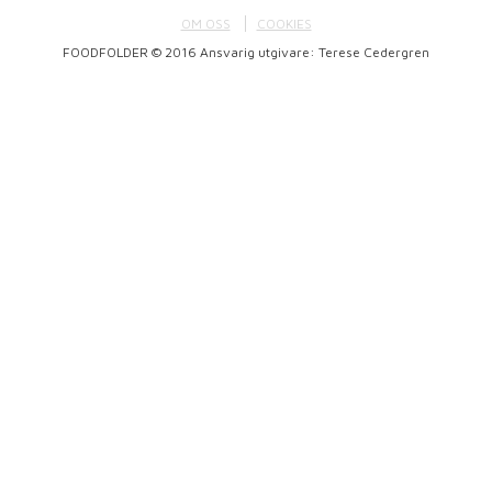
OM OSS
COOKIES
FOODFOLDER © 2016 Ansvarig utgivare: Terese Cedergren