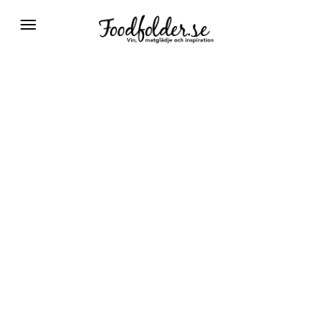
Växla
navigering