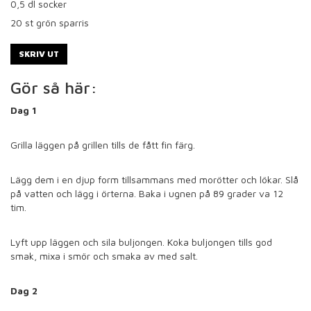
0,5
dl socker
20
st grön sparris
SKRIV UT
Gör så här:
Dag 1
Grilla läggen på grillen tills de fått fin färg.
Lägg dem i en djup form tillsammans med morötter och lökar. Slå
på vatten och lägg i örterna. Baka i ugnen på 89 grader va 12
tim.
Lyft upp läggen och sila buljongen. Koka buljongen tills god
smak, mixa i smör och smaka av med salt.
Dag 2