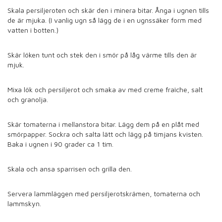
Skala persiljeroten och skär den i minera bitar. Ånga i ugnen tills
de är mjuka. (I vanlig ugn så lägg de i en ugnssäker form med
vatten i botten.)
Skär löken tunt och stek den i smör på låg värme tills den är
mjuk.
Mixa lök och persiljerot och smaka av med creme fraîche, salt
och granolja.
Skär tomaterna i mellanstora bitar. Lägg dem på en plåt med
smörpapper. Sockra och salta lätt och lägg på timjans kvisten.
Baka i ugnen i 90 grader ca 1 tim.
Skala och ansa sparrisen och grilla den.
Servera lammläggen med persiljerotskrämen, tomaterna och
lammskyn.