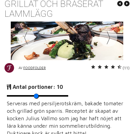
GRILLAT OCH BRÄSERAT
LAMMLÄGG
(11)
AV
FOODFOLDER
Antal portioner:
10
Serveras med persiljerotskräm, bakade tomater
och grillad grön sparris. Receptet är skapat av
kocken Julius Vallmo som jag har haft nöjet att
lära känna under min sommelierutbildning.
Duktigare kock är svårt att hitta!