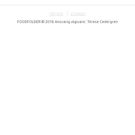
OM OSS
COOKIES
FOODFOLDER © 2016 Ansvarig utgivare: Terese Cedergren