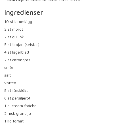
Ingredienser
10
st lammlägg
2
st morot
2
st gul lök
5
st timjan (kvistar)
4
st lagerblad
2
st citrongräs
smör
salt
vatten
8
st färsklökar
6
st persiljerot
1
dl cream fraiche
2
msk granolja
1
kg tomat