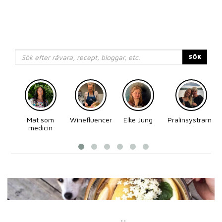
SÖK
Mat som
Winefluencer
Elke Jung
Pralinsystrarna
medicin