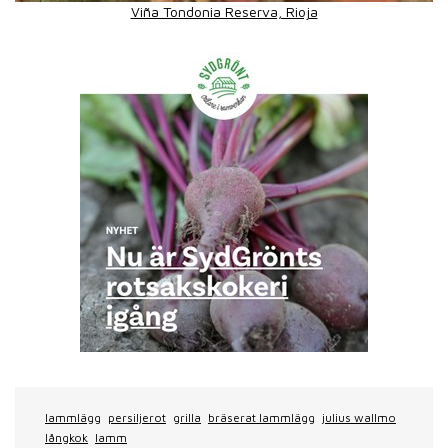
Viña Tondonia Reserva, Rioja
lammlägg
persiljerot
grilla
bräserat lammlägg
julius wallmo
långkok
lamm