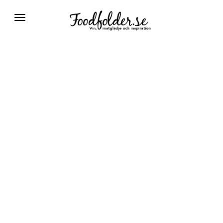
Växla
navigering