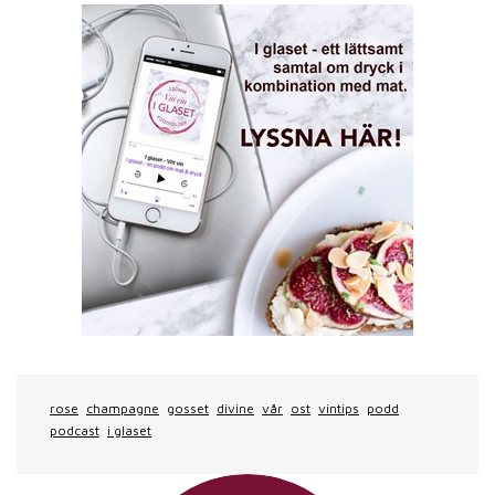
rose
champagne
gosset
divine
vår
ost
vintips
podd
podcast
i glaset