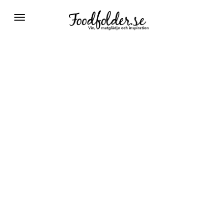
Växla
navigering