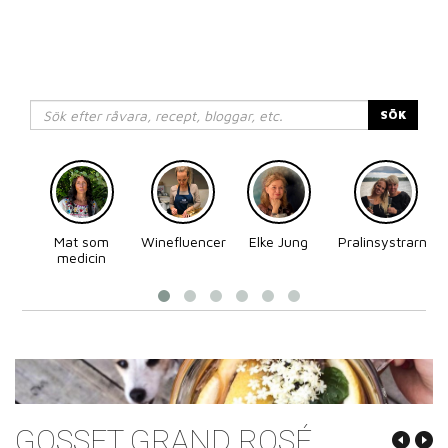
SÖK
Mat som
Winefluencer
Elke Jung
Pralinsystrarna
medicin
GOSSET GRAND ROSÉ