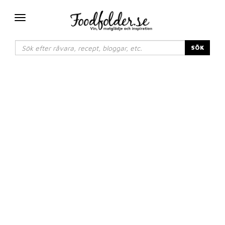
Växla
navigering
SÖK