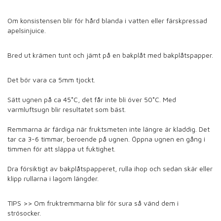
Om konsistensen blir för hård blanda i vatten eller färskpressad
apelsinjuice.
Bred ut krämen tunt och jämt på en bakplåt med bakplåtspapper.
Det bör vara ca 5mm tjockt.
Sätt ugnen på ca 45˚C, det får inte bli över 50˚C. Med
varmluftsugn blir resultatet som bäst.
Remmarna är färdiga när fruktsmeten inte längre är kladdig. Det
tar ca 3-6 timmar, beroende på ugnen. Öppna ugnen en gång i
timmen för att släppa ut fuktighet.
Dra försiktigt av bakplåtspapperet, rulla ihop och sedan skär eller
klipp rullarna i lagom längder.
TIPS >> Om fruktremmarna blir för sura så vänd dem i
strösocker.