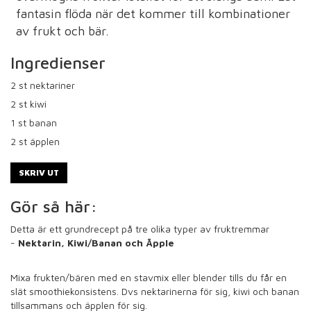
fantasin flöda när det kommer till kombinationer
av frukt och bär.
Ingredienser
2
st nektariner
2
st kiwi
1
st banan
2
st äpplen
SKRIV UT
Gör så här:
Detta är ett grundrecept på tre olika typer av fruktremmar
-
Nektarin, Kiwi/Banan och Äpple
Mixa frukten/bären med en stavmix eller blender tills du får en
slät smoothiekonsistens. Dvs nektarinerna för sig, kiwi och banan
tillsammans och äpplen för sig.