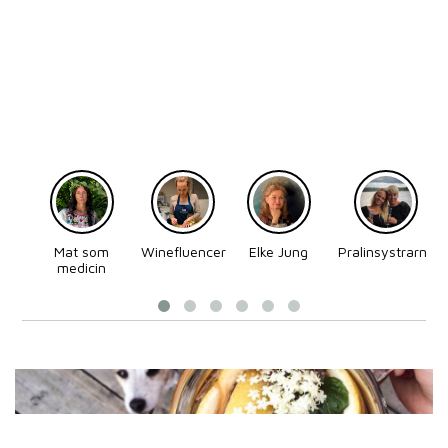
Mat som
Winefluencer
Elke Jung
Pralinsystrarna
medicin