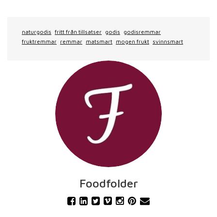
naturgodis
fritt från tillsatser
godis
godisremmar
fruktremmar
remmar
matsmart
mogen frukt
svinnsmart
Foodfolder