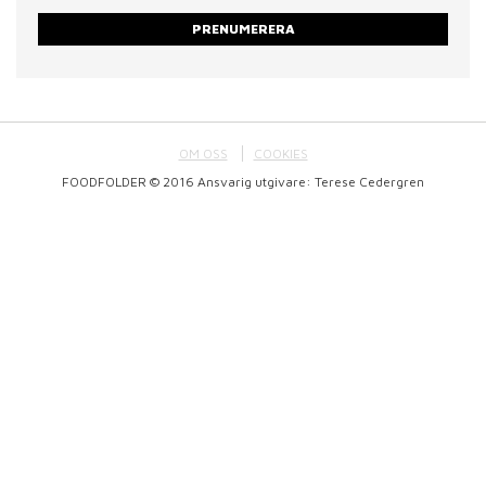
PRENUMERERA
OM OSS
COOKIES
FOODFOLDER © 2016 Ansvarig utgivare: Terese Cedergren