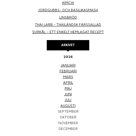
KIMCHI
JORDGUBBS- OCH BASILIKASMASH
LINSBRÖD
THAI LARB - THAILÄNDSK FÄRSSALLAD
SURKÅL – ETT ENKELT HEMLAGAT RECEPT
ARKIVET
2026
JANUARI
FEBRUARI
MARS
APRIL
MAJ
JUNI
JULI
AUGUSTI
SEPTEMBER
OKTOBER
NOVEMBER
DECEMBER