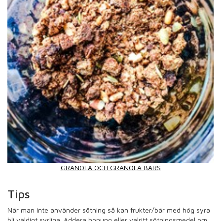
GRANOLA OCH GRANOLA BARS
Tips
När man inte använder sötning så kan frukter/bär med hög syra
bli väldigt syrliga. Addera honung eller valritt sötningsmedel om