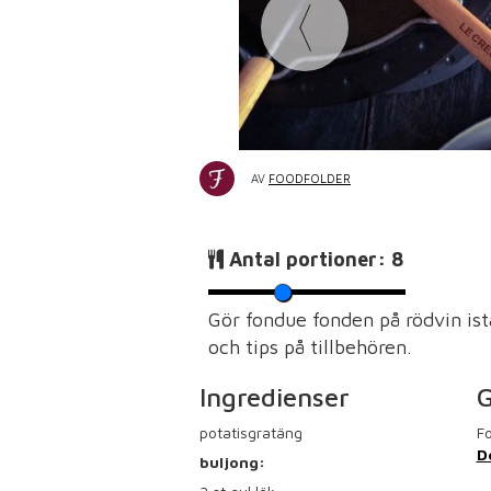
AV
FOODFOLDER
Antal portioner:
8
Gör fondue fonden på rödvin ist
och tips på tillbehören.
Ingredienser
G
potatisgratäng
Fo
D
buljong: