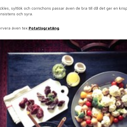
ckles, syltlök och cornichons passar även de bra till då det ger en kris
nsistens och syra.
ervera även tex
Potatisgratäng
.