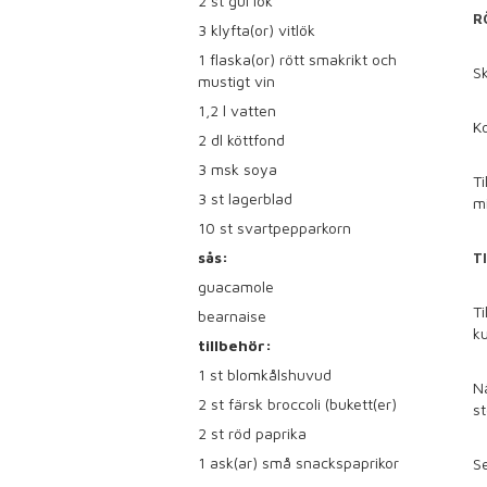
2
st gul lök
R
3
klyfta(or) vitlök
1
flaska(or) rött smakrikt och
Sk
mustigt vin
1,2
l vatten
Ko
2
dl köttfond
3
msk soya
Ti
3
st lagerblad
mi
10
st svartpepparkorn
sås:
T
guacamole
Ti
bearnaise
ku
tillbehör:
1
st blomkålshuvud
Nä
2
st färsk broccoli (bukett(er)
st
2
st röd paprika
1
ask(ar) små snackspaprikor
S