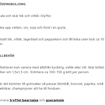
ÖDVINSBULJONG
ala och skär lök och vitlök i klyftor.
ka upp vatten, vin, soja och fond i en gryta.
llsätt lök, vitlök, lagerblad och pepparkorn och låt koka utan lock ca 10
n.
ILLBEHÖR
llbehören kan variera med alltifrån kyckling, oxfilé eller vilt. Skär köttet 
ber om 1,5x1,5 cm. Estimera ca 100-150 g kött per person.
r det kommer till grönsaker så passar blomkål, broccoli, paprika, små
eklökar, champinjoner att ha till fonduen.
ervera
tryffel bearnaise
och
guacamole
.