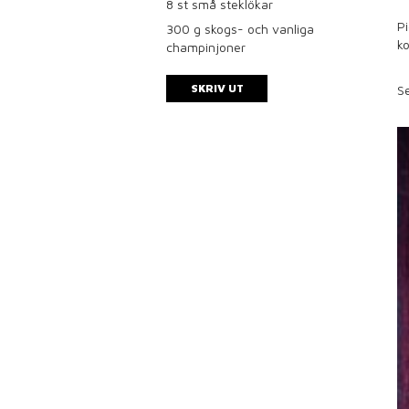
8
st små steklökar
Pi
300
g skogs- och vanliga
ko
champinjoner
SKRIV UT
S