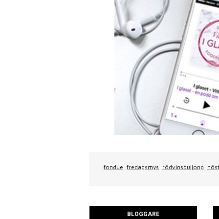
fondue
fredagsmys
rödvinsbuljong
hös
BLOGGARE