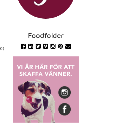
Foodfolder
0)