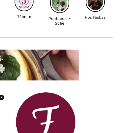
3Somm
Made
Hos Niskas
Popfoodie -
Perni
Sofie
Zettergren
Bonnevier