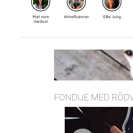
Mat som
Winefluencer
Elke Jung
medicin
FONDUE MED RÖD