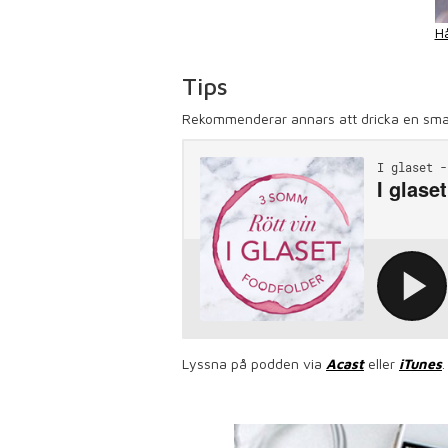
Hå
Tips
Rekommenderar annars att dricka en smak
Lyssna på podden via
Acast
eller
iTunes
.