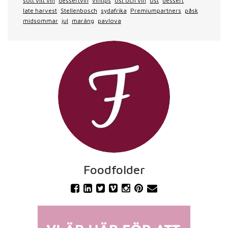
sött vitt vin
dessertvin
vintips
ost och vin
ost
dessert
late harvest
Stellenbosch
sydafrika
Premiumpartners
påsk
midsommar
jul
maräng
pavlova
Foodfolder