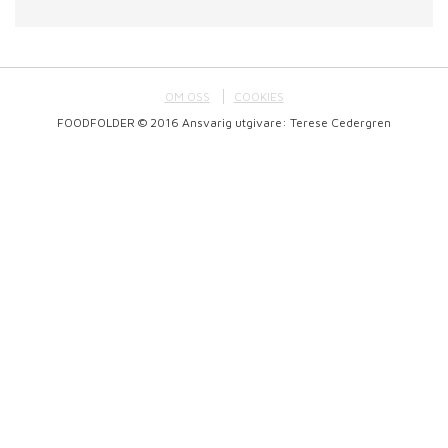
OM OSS
COOKIES
FOODFOLDER © 2016 Ansvarig utgivare: Terese Cedergren