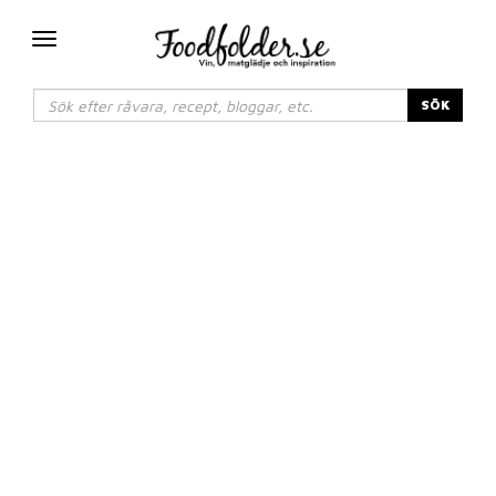
Växla
navigering
SÖK