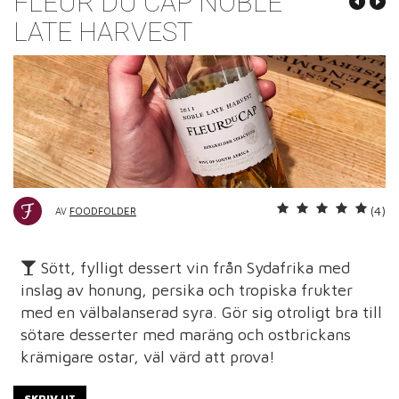
FLEUR DU CAP NOBLE
LATE HARVEST
(4)
AV
FOODFOLDER
Sött, fylligt dessert vin från Sydafrika med
inslag av honung, persika och tropiska frukter
med en välbalanserad syra. Gör sig otroligt bra till
sötare desserter med maräng och ostbrickans
krämigare ostar, väl värd att prova!
SKRIV UT