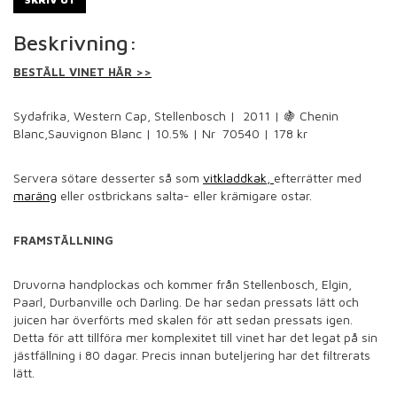
Beskrivning:
BESTÄLL VINET HÄR >>
Sydafrika, Western Cap, Stellenbosch | 2011 |
🍇
Chenin
Blanc,Sauvignon Blanc |
10.5%
| Nr
70540
| 178 kr
Servera sötare desserter så som
vitkladdkak,
efterrätter med
maräng
eller ostbrickans salta- eller krämigare ostar.
FRAMSTÄLLNING
Druvorna handplockas och kommer från Stellenbosch, Elgin,
Paarl, Durbanville och Darling. De har sedan pressats lätt och
juicen har överförts med skalen för att sedan pressats igen.
Detta för att tillföra mer komplexitet till vinet har det legat på sin
jästfällning i 80 dagar. Precis innan buteljering har det filtrerats
lätt.