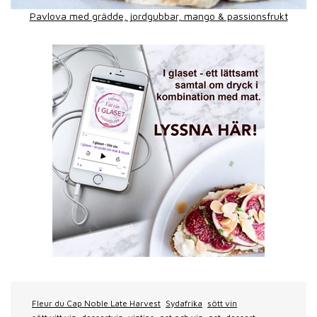
Pavlova med grädde, jordgubbar, mango & passionsfrukt
Fleur du Cap Noble Late Harvest
Sydafrika
sött vin