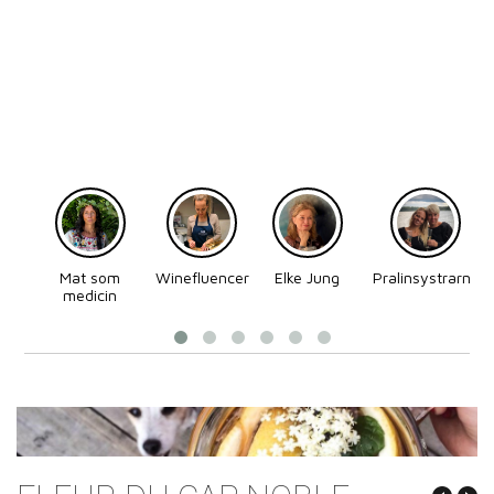
Mat som
Winefluencer
Elke Jung
Pralinsystrarna
medicin