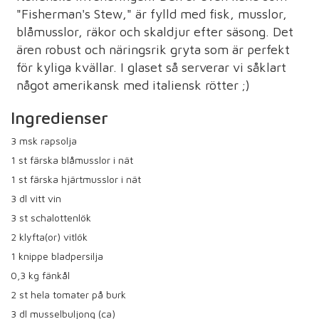
"Fisherman's Stew," är fylld med fisk, musslor,
blåmusslor, räkor och skaldjur efter säsong. Det
ären robust och näringsrik gryta som är perfekt
för kyliga kvällar. I glaset så serverar vi såklart
något amerikansk med italiensk rötter ;)
Ingredienser
3
msk rapsolja
1
st färska blåmusslor i nät
1
st färska hjärtmusslor i nät
3
dl vitt vin
3
st schalottenlök
2
klyfta(or) vitlök
1
knippe bladpersilja
0,3
kg fänkål
2
st hela tomater på burk
3
dl musselbuljong (ca)