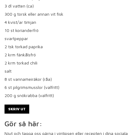
3
dl vatten (ca)
300
g torsk eller annan vit fisk
4
kvist/ar timjan
10
st korianderfrö
svartpeppar
2
tsk torkad paprika
2
krm fänkålsfrö
2
krm torkad chili
salt
8
st vannameiräkor (råa)
6
st pilgrimsmusslor (valfritt)
200
g snökrabba (valfritt)
SKRIV UT
Gör så här:
Njut och tagga oss gärna i vintipsen eller recepten i dina sociala