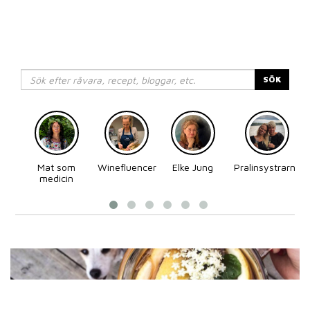
SÖK
Mat som
Winefluencer
Elke Jung
Pralinsystrarna
medicin