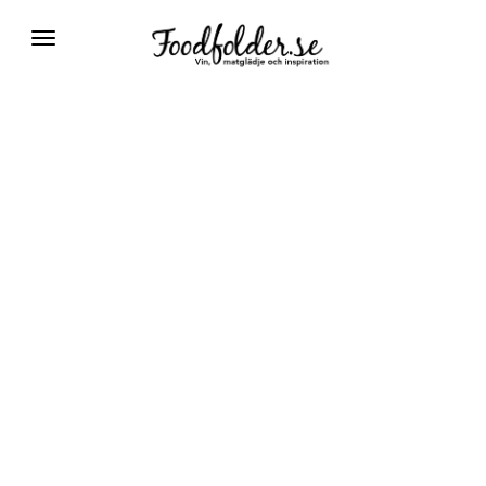
Växla
navigering