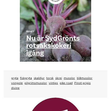
gryta
fiskgryta
skaldjur
torsk
skrei
musslor
blåmusslor
vongole
pilgrimsmusslor
vintips
pike road
Pinot grigio
divine