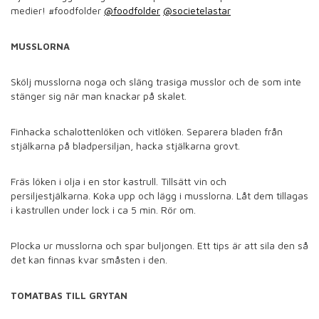
medier! #foodfolder
@foodfolder
@societelastar
MUSSLORNA
Skölj musslorna noga och släng trasiga musslor och de som inte
stänger sig när man knackar på skalet.
Finhacka schalottenlöken och vitlöken. Separera bladen från
stjälkarna på bladpersiljan, hacka stjälkarna grovt.
Fräs löken i olja i en stor kastrull. Tillsätt vin och
persiljestjälkarna. Koka upp och lägg i musslorna. Låt dem tillagas
i kastrullen under lock i ca 5 min. Rör om.
Plocka ur musslorna och spar buljongen. Ett tips är att sila den så
det kan finnas kvar småsten i den.
TOMATBAS TILL GRYTAN