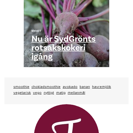
smoothie
chokladsmoothie
avokado
banan
havremjölk
vegetarisk
vego
nyttigt
matig
mellanmål