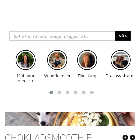
SÖK
Mat som
Winefluencer
Elke Jung
Pralinsystrarna
medicin
CHOKLADSMOOTHIE