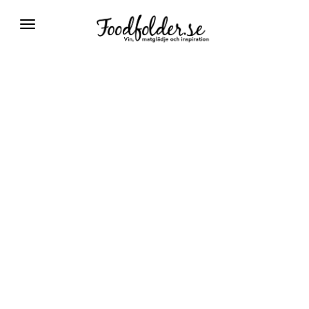
Växla
navigering