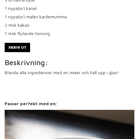
1
nypa(or) kanel
1
nypa(or) malen kardemumma
2
msk kakao
1
msk flytande honung
SKRIV UT
Beskrivning:
Blanda alla ingredienser med en mixer och häll upp i glas!
Passar perfekt med en;