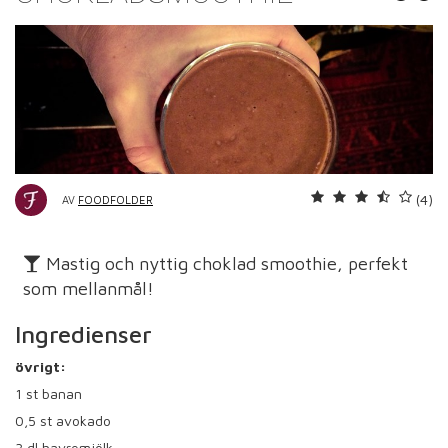
(4)
AV
FOODFOLDER
Mastig och nyttig choklad smoothie, perfekt
som mellanmål!
Ingredienser
övrigt:
1
st banan
0,5
st avokado
3
dl havremjölk