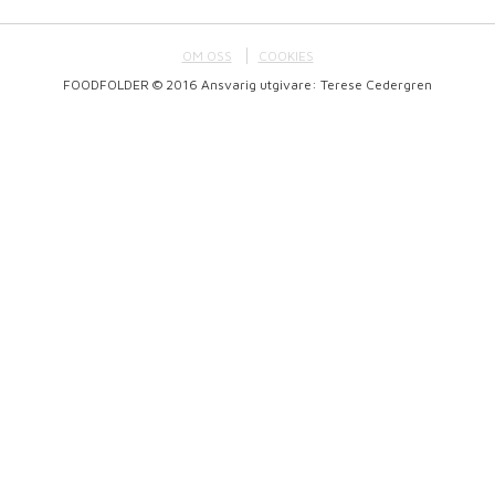
OM OSS
COOKIES
FOODFOLDER © 2016 Ansvarig utgivare: Terese Cedergren