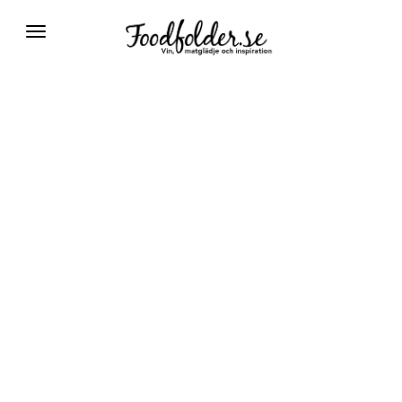
Växla
navigering