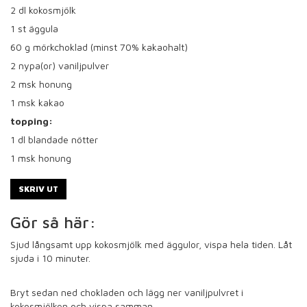
2
dl kokosmjölk
1
st äggula
60
g mörkchoklad (minst 70% kakaohalt)
2
nypa(or) vaniljpulver
2
msk honung
1
msk kakao
topping:
1
dl blandade nötter
1
msk honung
SKRIV UT
Gör så här:
Sjud långsamt upp kokosmjölk med äggulor, vispa hela tiden. Låt
sjuda i 10 minuter.
Bryt sedan ned chokladen och lägg ner vaniljpulvret i
kokosmjölken och vispa samman.