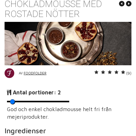
CHOKLADMOUSSE MED
ROSTADE NÖTTER
(9)
AV
FOODFOLDER
Antal portioner:
2
God och enkel chokladmousse helt fri från
mejeriprodukter.
Ingredienser