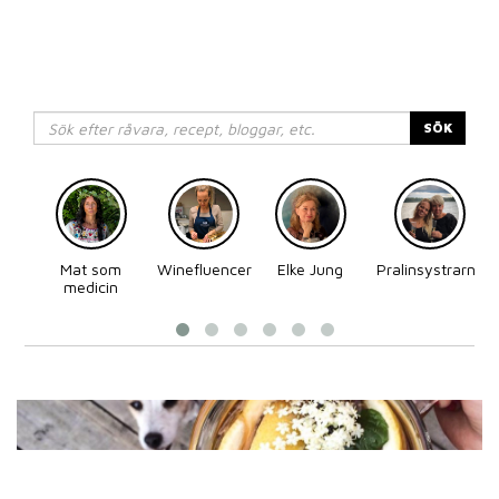
SÖK
Mat som
Winefluencer
Elke Jung
Pralinsystrarna
medicin