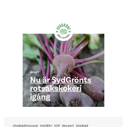
chokladmousse
mjölkfri
lchf
dessert
choklad