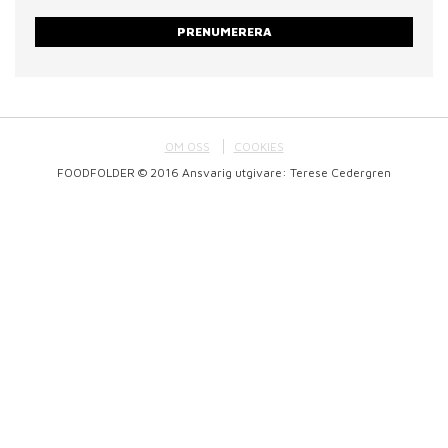
PRENUMERERA
OM OSS
COOKIES
FOODFOLDER © 2016 Ansvarig utgivare: Terese Cedergren