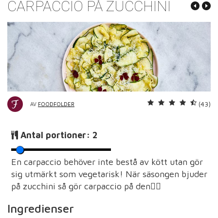
CARPACCIO PÅ ZUCCHINI
(43)
AV
FOODFOLDER
Antal portioner:
2
En carpaccio behöver inte bestå av kött utan gör
sig utmärkt som vegetarisk! När säsongen bjuder
på zucchini så gör carpaccio på den👌🏽
Ingredienser