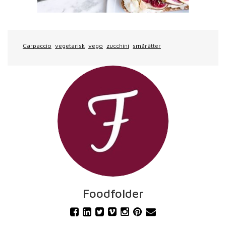
Carpaccio
vegetarisk
vego
zucchini
smårätter
Foodfolder