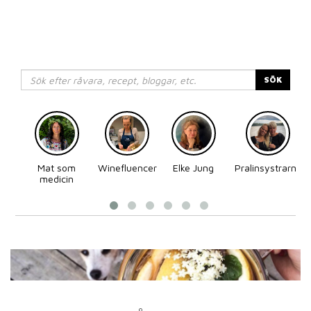
SÖK
Mat som
Winefluencer
Elke Jung
Pralinsystrarna
medicin