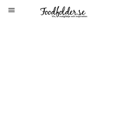
Växla
navigering