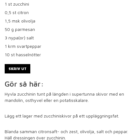
1
st zucchini
0,5
st citron
1,5
msk olivolja
50
g parmesan
3
nypa(or) salt
1
krm svartpeppar
10
st hasselnötter
SKRIV UT
Gör så här:
Hyvla zucchinin tunt på längden i supertunna skivor med en
mandolin, osthyvel eller en potatisskalare.
Lägg ett lager med zucchiniskivor på ett uppläggningsfat.
Blanda samman citronsaft- och zest, olivolja, salt och peppar.
Häll dressingen över zucchinin.