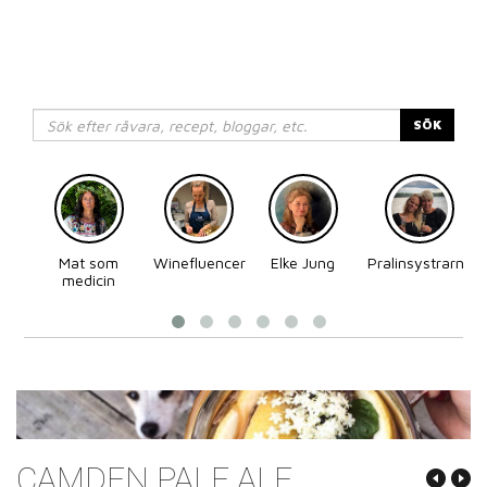
SÖK
Mat som
Winefluencer
Elke Jung
Pralinsystrarna
medicin
CAMDEN PALE ALE