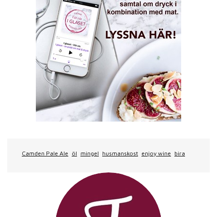
Camden Pale Ale
öl
mingel
husmanskost
enjoy wine
bira