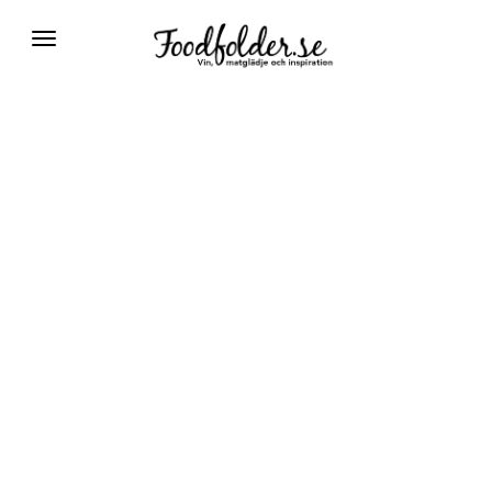
Växla
navigering