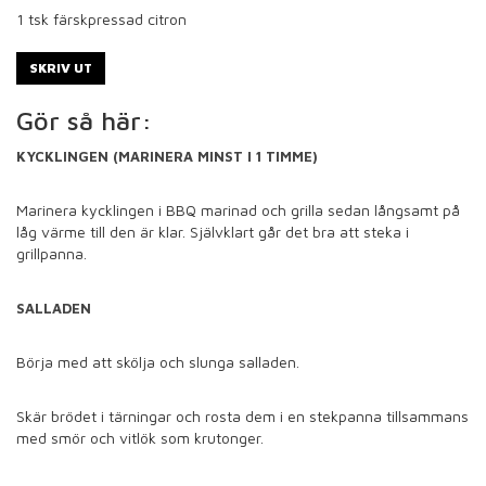
1
tsk färskpressad citron
SKRIV UT
Gör så här:
KYCKLINGEN (MARINERA MINST I 1 TIMME)
Marinera kycklingen i BBQ marinad och grilla sedan långsamt på
låg värme till den är klar. Självklart går det bra att steka i
grillpanna.
SALLADEN
Börja med att skölja och slunga salladen.
Skär brödet i tärningar och rosta dem i en stekpanna tillsammans
med smör och vitlök som krutonger.