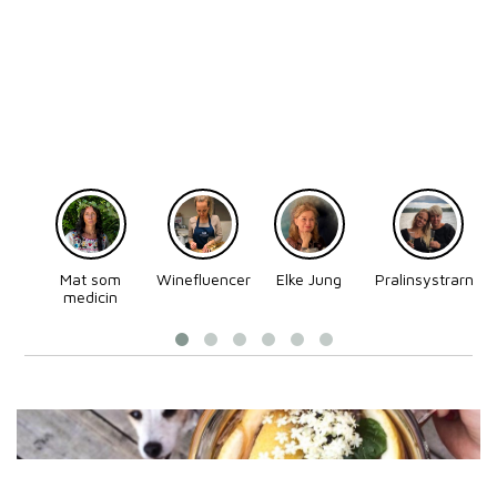
Mat som
Winefluencer
Elke Jung
Pralinsystrarna
medicin