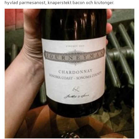
hyvlad parmesanost, knaperstekt bacon och krutonger.