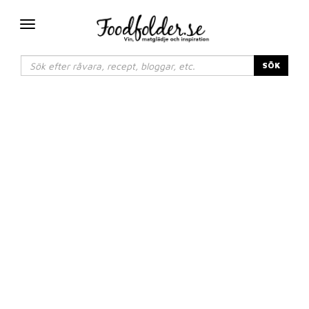
Växla
navigering
SÖK