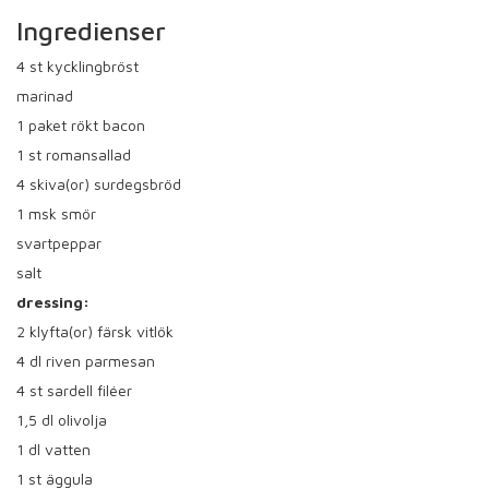
Ingredienser
4
st kycklingbröst
marinad
1
paket rökt bacon
1
st romansallad
4
skiva(or) surdegsbröd
1
msk smör
svartpeppar
salt
dressing:
2
klyfta(or) färsk vitlök
4
dl riven parmesan
4
st sardell filéer
1,5
dl olivolja
1
dl vatten
1
st äggula