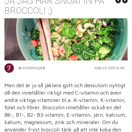
JA JAG HAR SNÖAT IN PÅ
BROCCOLI ;)
AV FOODFOLDER
JUNI 07, 2017 12:40
Men det är ju så jäklans gott och dessutom nyttigt
då den innehåller rikligt med C-vitamin och även
andra viktiga vitaminer bl.a. A-vitamin, K-vitamin,
folat och fibrer. Broccolin innehåller också en del
B6-, B1-, B2- B3-vitamin, E-vitamin, järn, kalcium,
kalium, magnesium, zink och mineraler. Om du
använder fryst broccoli tänk på att inte koka den