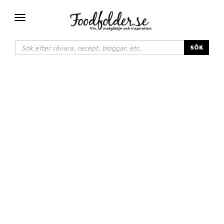
Växla
navigering
SÖK