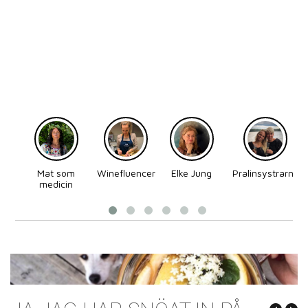
Mat som
Winefluencer
Elke Jung
Pralinsystrarna
medicin