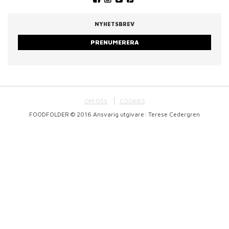
NYHETSBREV
PRENUMERERA
OM OSS
COOKIES
FOODFOLDER © 2016 Ansvarig utgivare: Terese Cedergren