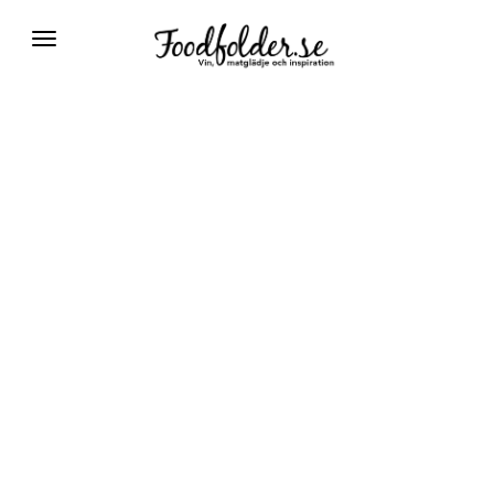
Växla
navigering