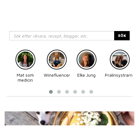
SÖK
Mat som
Winefluencer
Elke Jung
Pralinsystrarna
medicin