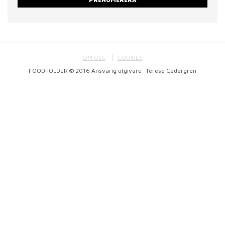
OM OSS
COOKIES
FOODFOLDER © 2016 Ansvarig utgivare: Terese Cedergren