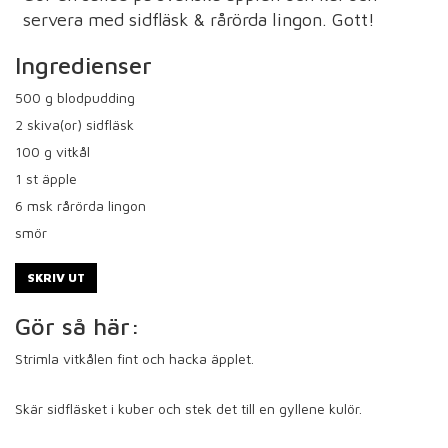
servera med sidfläsk & rårörda lingon. Gott!
Ingredienser
500
g blodpudding
2
skiva(or) sidfläsk
100
g vitkål
1
st äpple
6
msk rårörda lingon
smör
SKRIV UT
Gör så här:
Strimla vitkålen fint och hacka äpplet.
Skär sidfläsket i kuber och stek det till en gyllene kulör.