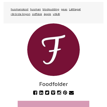
husmanskost
husman
blodpudding
geas
Lättlagat
rårörda lingon
sidfläsk
äpple
vitkål
Foodfolder