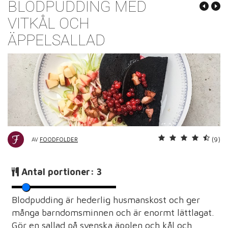
BLODPUDDING MED
VITKÅL OCH
ÄPPELSALLAD
(9)
AV
FOODFOLDER
Antal portioner:
3
Blodpudding är hederlig husmanskost och ger
många barndomsminnen och är enormt lättlagat.
Gör en sallad på svenska äpplen och kål och