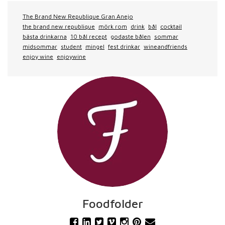
The Brand New Republique Gran Anejo
the brand new republique
mörk rom
drink
bål
cocktail
bästa drinkarna
10 bål recept
godaste bålen
sommar
midsommar
student
mingel
fest drinkar
wineandfriends
enjoy wine
enjoywine
Foodfolder