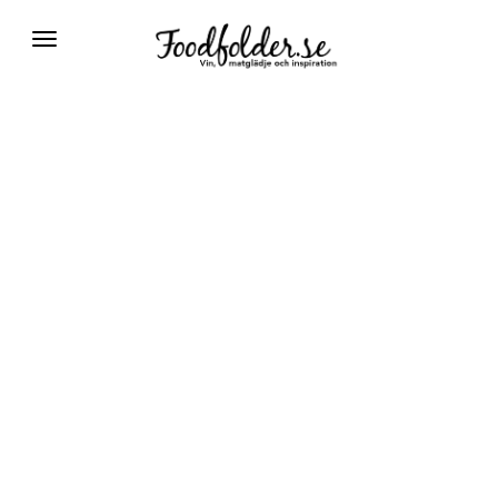
Växla
navigering