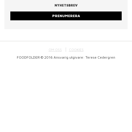
NYHETSBREV
PRENUMERERA
OM OSS
COOKIES
FOODFOLDER © 2016 Ansvarig utgivare: Terese Cedergren