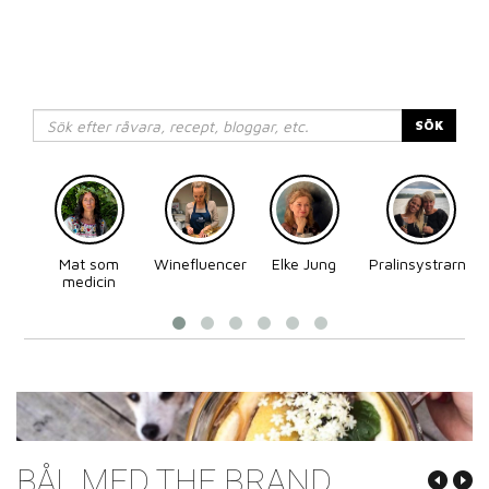
SÖK
Mat som
Winefluencer
Elke Jung
Pralinsystrarna
medicin
BÅL MED THE BRAND