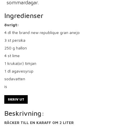
sommardagar.
Ingredienser
övrigt:
4
dl the brand new republique gran anejo
3
st persika
250
g hallon
4
st lime
1
kruka(or) timjan
1
dl agavesyrup
sodavatten
is
SKRIV UT
Beskrivning:
RÄCKER TILL EN KARAFF OM 2 LITER