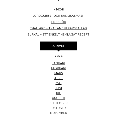
KIMCHI
JORDGUBBS- OCH BASILIKASMASH
LINSBRÖD
THAI LARB - THAILÄNDSK FÄRSSALLAD
SURKÅL – ETT ENKELT HEMLAGAT RECEPT
ARKIVET
2026
JANUARI
FEBRUARI
MARS
APRIL
MAJ
JUNI
JULI
AUGUSTI
SEPTEMBER
OKTOBER
NOVEMBER