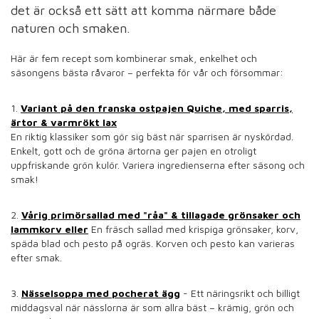
det är också ett sätt att komma närmare både
naturen och smaken.
Här är fem recept som kombinerar smak, enkelhet och
säsongens bästa råvaror – perfekta för vår och försommar:
1.
Variant på den
franska ostpajen Quiche, med sparris,
ärtor & varmrökt lax
En riktig klassiker som gör sig bäst när sparrisen är nyskördad.
Enkelt,
gott och de gröna ärtorna ger pajen en otroligt
uppfriskande grön kulör. Variera ingredienserna efter säsong och
smak!
2.
Vårig primörsallad med "råa" & tillagade grönsaker och
lammkorv eller
En fräsch sallad med krispiga grönsaker, korv,
späda blad och pesto på ogräs. Korven och pesto kan varieras
efter smak.
3.
Nässelsoppa med pocherat ägg
- Ett näringsrikt och billigt
middagsval när nässlorna är som allra bäst – krämig, grön och