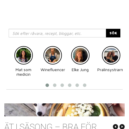
SÖK
Mat som
Winefluencer
Elke Jung
Pralinsystrarna
medicin
ÄT I SÄSONG – BRA FÖR