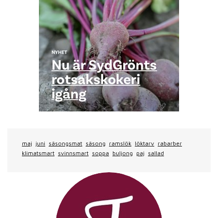
maj
juni
säsongsmat
säsong
ramslök
löktarv
rabarber
klimatsmart
svinnsmart
soppa
buljong
paj
sallad