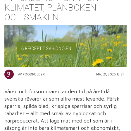
KLIMATET, PLÅNBOKEN
OCH SMAKEN
AV FOODFOLDER
MAJ 21, 2025 12:21
Våren och försommaren är den tid på året då
svenska råvaror är som allra mest levande. Färsk
sparris, späda blad, krispiga sparrisar och syrlig
rabarber – allt med smak av nyplockat och
närproducerat. Att laga mat med det som är i
säsong är inte bara klimatsmart och ekonomiskt,