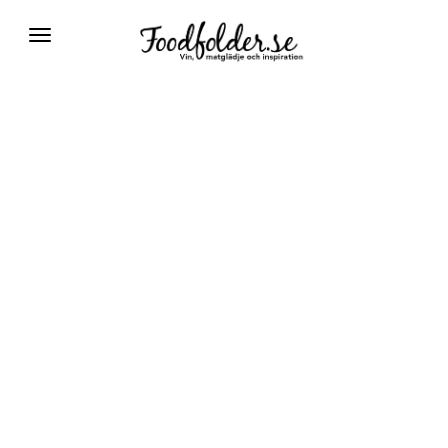
Växla
navigering