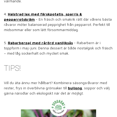
värmande.
4.
Halstrad lax med färskpotatis, sparris &
pepparrotskräm
- En fräsch och smakrik rätt där vårens bästa
råvaror möter balanserad pepprighet från pepparrot. Perfekt till
midsommar eller som lätt försommarmiddag.
5.
Rabarberpaj med rårörd vaniljksås
- Rabarbern är i
toppform i maj-juni. Denna dessert är både nostalgisk och fräsch
– med låg sockerhalt och mycket smak.
TIPS!
Vill du äta ännu mer hållbart? Kombinera säsongsråvaror med
rester, frys in överblivna grönsaker till
buljong
, soppor och välj
gärna närodlar och ekologiskt när det är möjligt.