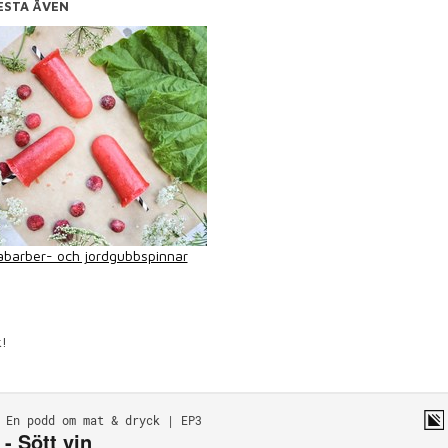
ESTA ÄVEN
abarber- och jordgubbspinnar
k!