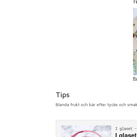
T
R
Tips
Blanda frukt och bär efter tycke och sma