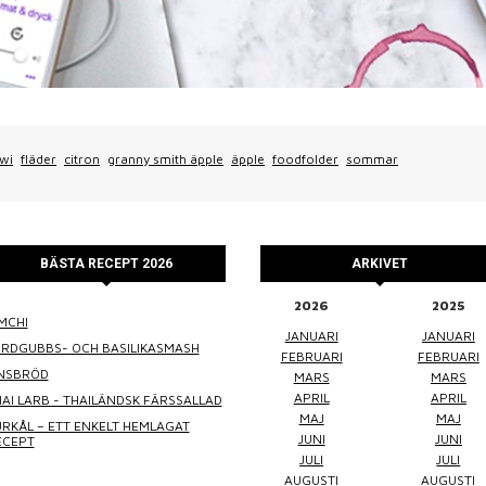
iwi
fläder
citron
granny smith äpple
äpple
foodfolder
sommar
BÄSTA RECEPT 2026
ARKIVET
2026
2025
MCHI
WINEFLUENCER
ELKE JUNG
PRALINS
JANUARI
JANUARI
ORDGUBBS- OCH BASILIKASMASH
FEBRUARI
FEBRUARI
INSBRÖD
MARS
MARS
APRIL
APRIL
AI LARB - THAILÄNDSK FÄRSSALLAD
MAJ
MAJ
RKÅL – ETT ENKELT HEMLAGAT
JUNI
JUNI
ECEPT
JULI
JULI
AUGUSTI
AUGUSTI