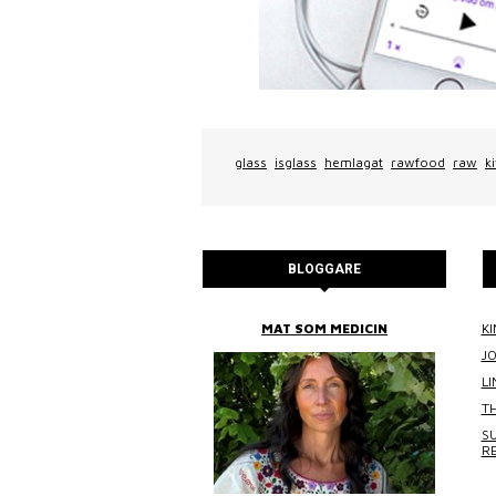
glass
isglass
hemlagat
rawfood
raw
k
BLOGGARE
BITTANS MAT
MAT SOM MEDICIN
KI
J
L
TH
SU
R