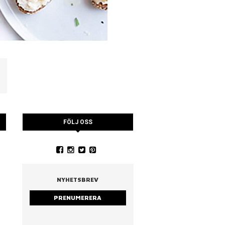
FÖLJ OSS
YSTRARNA
NINA CEDERHOLM
PIA WALL ROSTAD MA
RUCCOLA
NYHETSBREV
PRENUMERERA