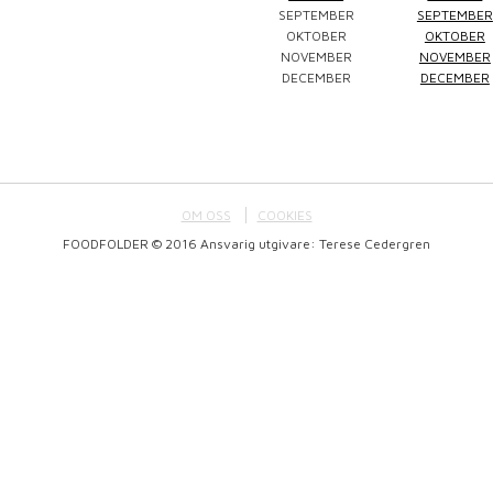
SEPTEMBER
SEPTEMBER
Winefluencer
Elke Jung
Pralinsy
OKTOBER
OKTOBER
NOVEMBER
NOVEMBER
DECEMBER
DECEMBER
OM OSS
COOKIES
FOODFOLDER © 2016 Ansvarig utgivare: Terese Cedergren