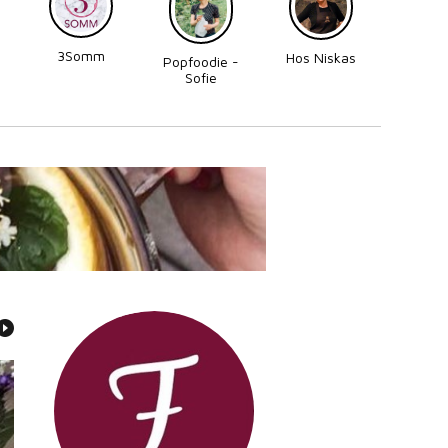
3Somm
Made
Hos Niskas
Popfoodie -
Perni
Sofie
Zettergren
Bonnevier