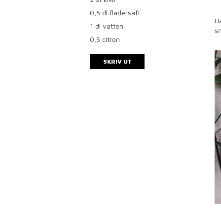
0,5
dl flädersaft
Hä
1
dl vatten
sm
0,5
citron
SKRIV UT