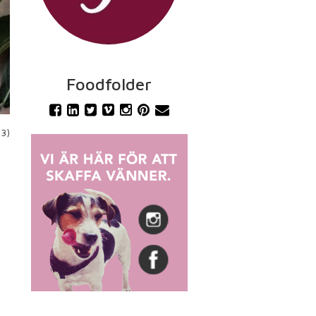
Foodfolder
13)