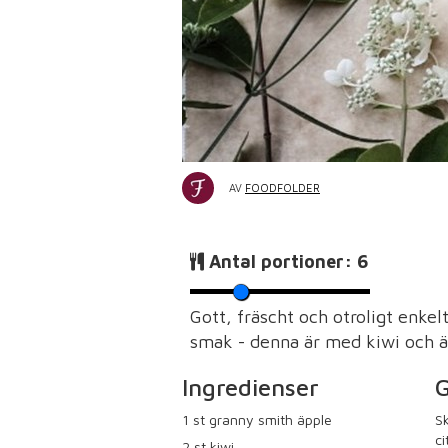
AV
FOODFOLDER
Antal portioner:
6
Gott, fräscht och otroligt enkel
smak - denna är med kiwi och ä
Ingredienser
G
1
st granny smith äpple
Sk
ci
2
st kiwi