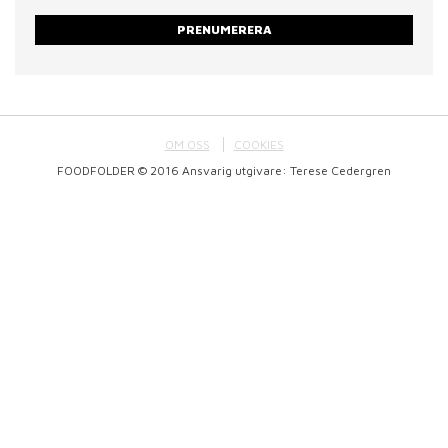
PRENUMERERA
OM OSS
COOKIES
FOODFOLDER © 2016 Ansvarig utgivare: Terese Cedergren