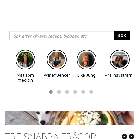
SÖK
Mat som
Winefluencer
Elke Jung
Pralinsystrarna
medicin
TRE SNABBA FRÅGOR