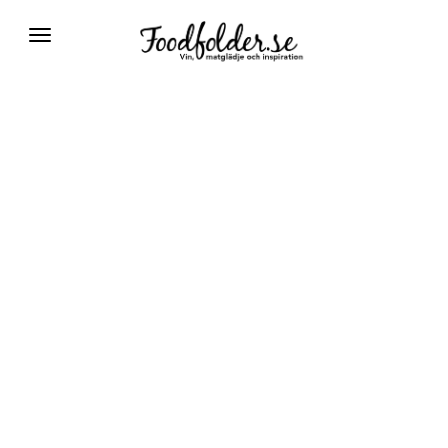
Växla
navigering