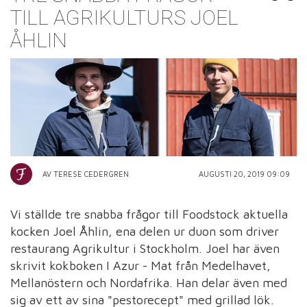
TILL AGRIKULTURS JOEL
ÅHLIN
AV TERESE CEDERGREN
AUGUSTI 20, 2019 09:09
Vi ställde tre snabba frågor till Foodstock aktuella
kocken Joel Åhlin, ena delen ur duon som driver
restaurang Agrikultur i Stockholm. Joel har även
skrivit kokboken I Azur - Mat från Medelhavet,
Mellanöstern och Nordafrika. Han delar även med
sig av ett av sina "pestorecept" med grillad lök.