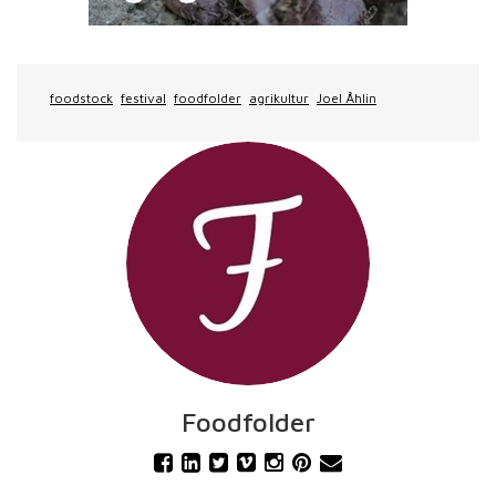
foodstock
festival
foodfolder
agrikultur
Joel Åhlin
Foodfolder