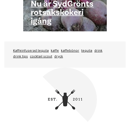
Kaffeinfuserad tequila
kaffe
kaffebönor
tequila
drink
drink tips
cocktail scout
dryck