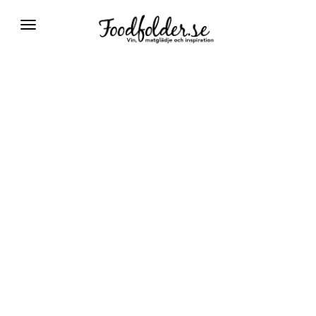
Växla
navigering