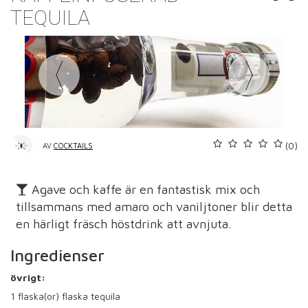
TEQUILA
(0)
AV
COCKTAILS
Agave och kaffe är en fantastisk mix och
tillsammans med amaro och vaniljtoner blir detta
en härligt fräsch höstdrink att avnjuta.
Ingredienser
övrigt:
1
flaska(or) flaska tequila