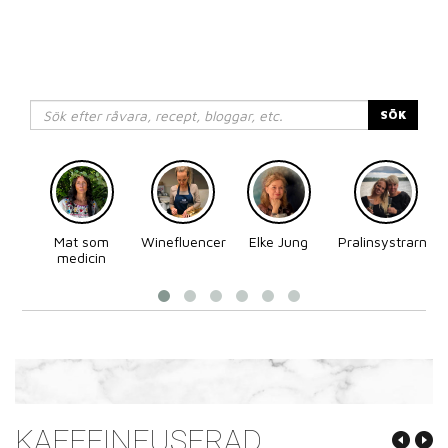
SÖK
Mat som
Winefluencer
Elke Jung
Pralinsystrarna
medicin
KAFFEINFUSERAD