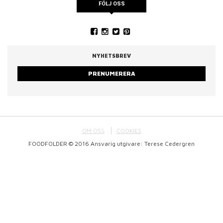
FÖLJ OSS
NYHETSBREV
PRENUMERERA
OM OSS
COOKIES
FOODFOLDER © 2016 Ansvarig utgivare: Terese Cedergren