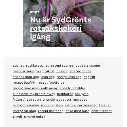
scones
rustika scones
recept scones
godaste scones
bästa scones
fika
frukost
brunch
afternoon tea
scones utan ägg
utan ägg
recept utan ägg
äggfritt
recept äggfritt
recept foodfolder
recept bake my breath away
elina foodfolder
elina bake my breath away
hembakat
baklycka
frukostinspiration
brunchinspiration
morsdag
frukost morsdag
morsdagstips
inspiration morsdag
farsdag
recept farsdag
recept morsdag
baka med barn
enkelt recept
enkelt
mycket enkelt