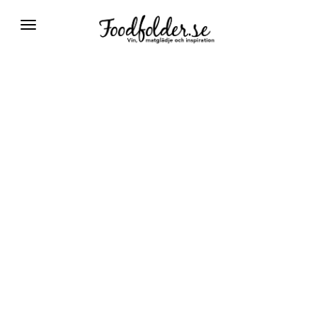
Växla
navigering