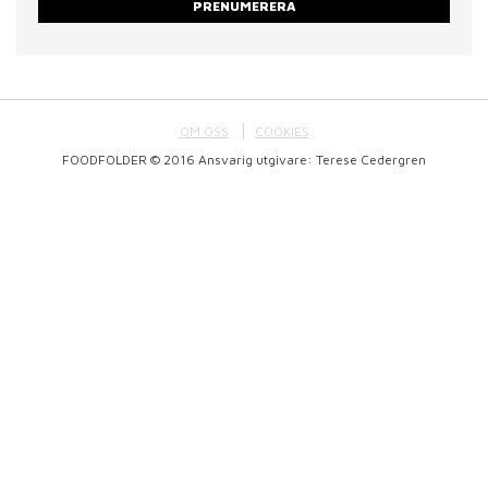
PRENUMERERA
OM OSS
COOKIES
FOODFOLDER © 2016 Ansvarig utgivare: Terese Cedergren