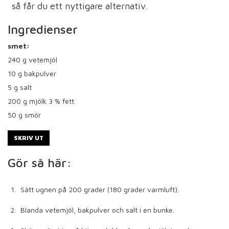
så får du ett nyttigare alternativ.
Ingredienser
smet:
240
g vetemjöl
10
g bakpulver
5
g salt
200
g mjölk 3 % fett
50
g smör
SKRIV UT
Gör så här:
Sätt ugnen på 200 grader (180 grader varmluft).
Blanda vetemjöl, bakpulver och salt i en bunke.