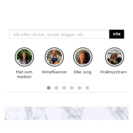
SÖK
Mat som
Winefluencer
Elke Jung
Pralinsystrarna
medicin