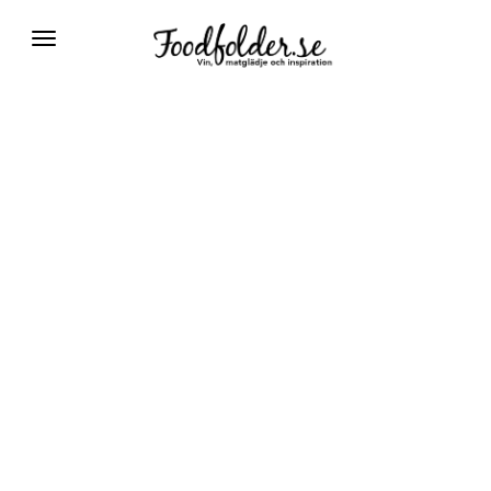
Växla
navigering