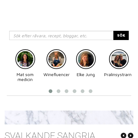
SÖK
Mat som
Winefluencer
Elke Jung
Pralinsystrarna
medicin
SVALKANDE SANGRIA