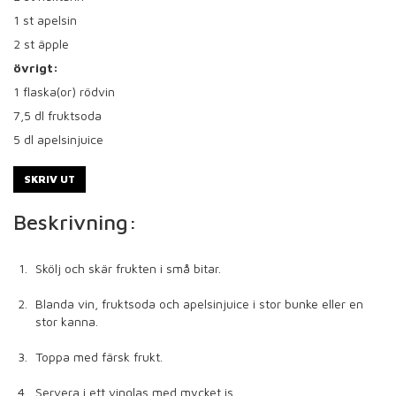
1
st apelsin
2
st äpple
övrigt:
1
flaska(or) rödvin
7,5
dl fruktsoda
5
dl apelsinjuice
SKRIV UT
Beskrivning:
Skölj och skär frukten i små bitar.
Blanda vin, fruktsoda och apelsinjuice i stor bunke eller en
stor kanna.
Toppa med färsk frukt.
Servera i ett vinglas med mycket is.