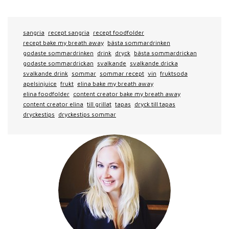
sangria
recept sangria
recept foodfolder
recept bake my breath away
bästa sommardrinken
godaste sommardrinken
drink
dryck
bästa sommardrickan
godaste sommardrickan
svalkande
svalkande dricka
svalkande drink
sommar
sommar recept
vin
fruktsoda
apelsinjuice
frukt
elina bake my breath away
elina foodfolder
content creator bake my breath away
content creator elina
till grillat
tapas
dryck till tapas
dryckestips
dryckestips sommar