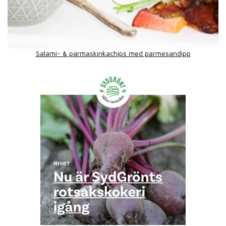
Salami- & parmaskinkachips med parmesandipp