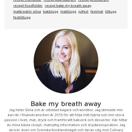
recept foodfolder
recept bake my breath away
matkreatör elina
bakblogg
matblogg
julfest
festmat
tilltugg
festtilltugg
Bake my breath away
Jag heter Elina och är utbildad bagare och konditor. Jag lämnade min
karriär i finansbranschen år 2015 för att följa mitt hjärta och min stora
passion i livet, mat, dryck och framförallt bakverk och desserter. Här hittar
du mina bästa recept, matnyttig information och dryckesinspiration. Jag
skriver även om Svenska Kocklandslaget och deras väg mot Culinary