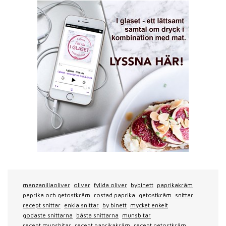
manzanillaoliver
oliver
fyllda oliver
bybinett
paprikakräm
paprika och getostkräm
rostad paprika
getostkräm
snittar
recept snittar
enkla snittar
by binett
mycket enkelt
godaste snittarna
bästa snittarna
munsbitar
recept munsbitar
recept paprikakräm
recept getostkräm