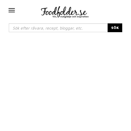
Växla
navigering
SÖK