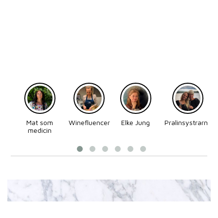
Mat som
Winefluencer
Elke Jung
Pralinsystrarna
medicin