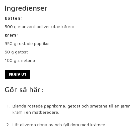
Ingredienser
botten:
500
g manzanillaoliver utan kärnor
kräm:
350
g rostade paprikor
50
g getost
100
g smetana
SKRIV UT
Gör så här:
Blanda rostade paprikorna, getost och smetana till en jämn
kräm i en matberedare.
Låt oliverna rinna av och fyll dom med krämen.