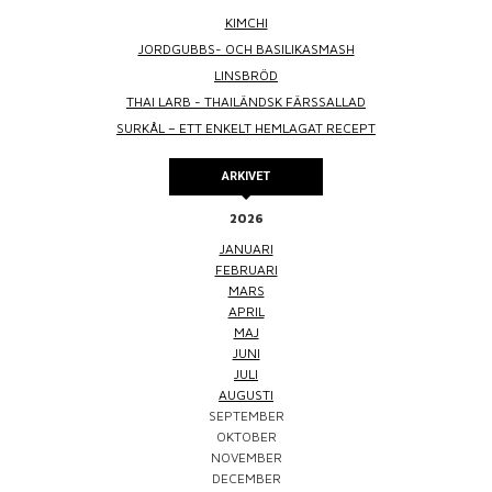
KIMCHI
JORDGUBBS- OCH BASILIKASMASH
LINSBRÖD
THAI LARB - THAILÄNDSK FÄRSSALLAD
SURKÅL – ETT ENKELT HEMLAGAT RECEPT
ARKIVET
2026
JANUARI
FEBRUARI
MARS
APRIL
MAJ
JUNI
JULI
AUGUSTI
SEPTEMBER
OKTOBER
NOVEMBER
DECEMBER