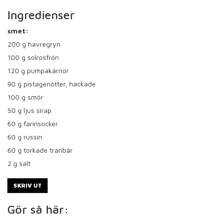
Ingredienser
smet:
200
g havregryn
100
g solrosfrön
120
g pumpakärnor
90
g pistagenötter, hackade
100
g smör
50
g ljus sirap
60
g farinsocker
60
g russin
60
g torkade tranbär
2
g salt
SKRIV UT
Gör så här: