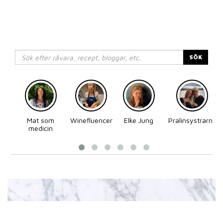
SÖK
Mat som
Winefluencer
Elke Jung
Pralinsystrarna
medicin