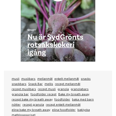
musli
muslibars
mellanmål
enkelt mellanmål
snacks
snackbars
Snack Bar
mellis
recept mellanmål
recept muslibars
recept musli
granola
granolabars
granola bar
foodfolder recept
Bake my breath away
recept bake my breath away
foodfolder
baka med barn
nötter
recept granola
recept enkelt mellanmål
elina bake my breath away
elina foodfolder
baklycka
matbloggspriset