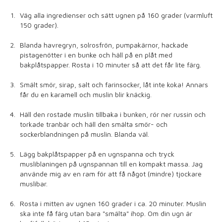
Väg alla ingredienser och sätt ugnen på 160 grader (varmluft
150 grader).
Blanda havregryn, solrosfrön, pumpakärnor, hackade
pistagenötter i en bunke och häll på en plåt med
bakplåtspapper. Rosta i 10 minuter så att det får lite färg.
Smält smör, sirap, salt och farinsocker, låt inte koka! Annars
får du en karamell och muslin blir knäckig.
Häll den rostade muslin tillbaka i bunken, rör ner russin och
torkade tranbär och häll den smälta smör- och
sockerblandningen på muslin. Blanda väl.
Lägg bakplåtspapper på en ugnspanna och tryck
musliblaningen på ugnspannan till en kompakt massa. Jag
använde mig av en ram för att få något (mindre) tjockare
muslibar.
Rosta i mitten av ugnen 160 grader i ca. 20 minuter. Muslin
ska inte få färg utan bara "smälta" ihop. Om din ugn är