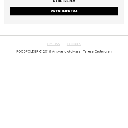
NYHETSBREV
PRENUMERERA
OM OSS
COOKIES
FOODFOLDER © 2016 Ansvarig utgivare: Terese Cedergren