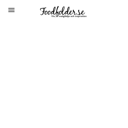
Växla
navigering