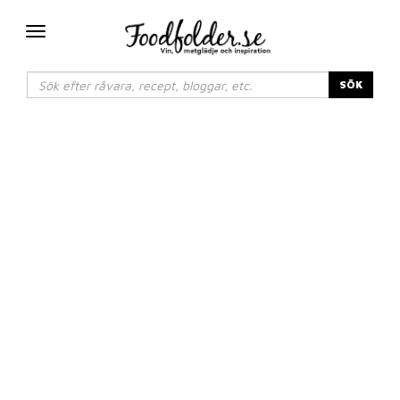
Växla
navigering
SÖK