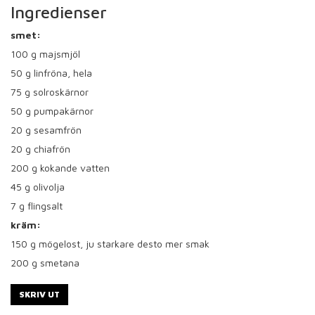
Ingredienser
smet:
100
g majsmjöl
50
g linfröna, hela
75
g solroskärnor
50
g pumpakärnor
20
g sesamfrön
20
g chiafrön
200
g kokande vatten
45
g olivolja
7
g flingsalt
kräm:
150
g mögelost, ju starkare desto mer smak
200
g smetana
SKRIV UT