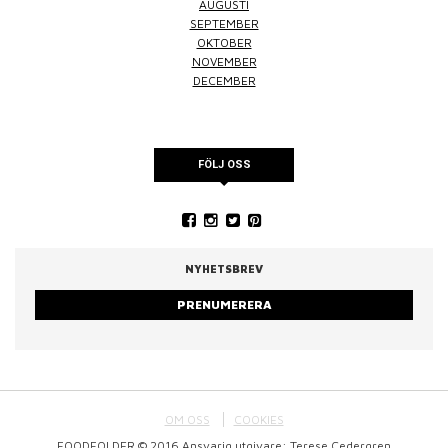
AUGUSTI
SEPTEMBER
OKTOBER
NOVEMBER
DECEMBER
FÖLJ OSS
NYHETSBREV
PRENUMERERA
OM OSS
COOKIES
FOODFOLDER © 2016 Ansvarig utgivare: Terese Cedergren