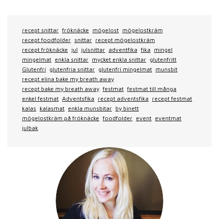
recept snittar
fröknäcke
mögelost
mögelostkräm
recept foodfolder
snittar
recept mögelostkräm
recept fröknäcke
jul
julsnittar
adventfika
fika
mingel
mingelmat
enkla snittar
mycket enkla snittar
glutenfritt
Glutenfri
glutenfria snittar
glutenfri mingelmat
munsbit
recept elina bake my breath away
recept bake my breath away
festmat
festmat till många
enkel festmat
Adventsfika
recept adventsfika
recept festmat
kalas
kalasmat
enkla munsbitar
by binett
mögelostkräm på fröknäcke
foodfolder
event
eventmat
julbak