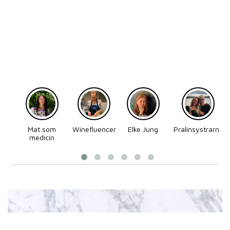
Mat som
Winefluencer
Elke Jung
Pralinsystrarna
medicin