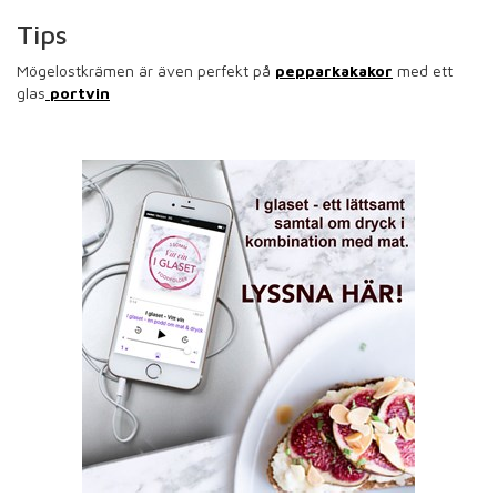
Tips
Mögelostkrämen är även perfekt på
pepparkakakor
med ett
glas
portvin