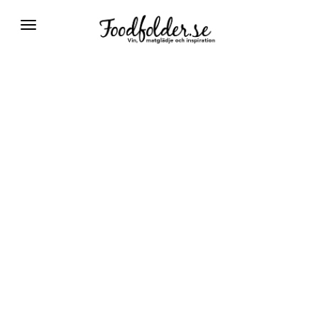
Växla
navigering