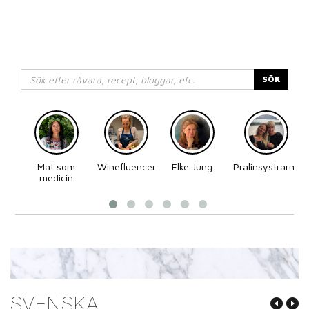
SÖK
Mat som
Winefluencer
Elke Jung
Pralinsystrarna
medicin
SVENSKA