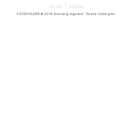
OM OSS
COOKIES
FOODFOLDER © 2016 Ansvarig utgivare: Terese Cedergren