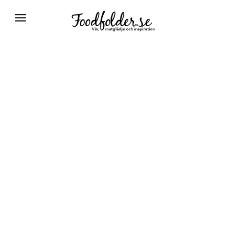
Växla
navigering