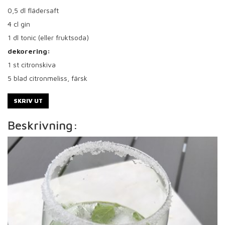
0,5
dl flädersaft
4
cl gin
1
dl tonic (eller fruktsoda)
dekorering:
1
st citronskiva
5
blad citronmeliss, färsk
SKRIV UT
Beskrivning: