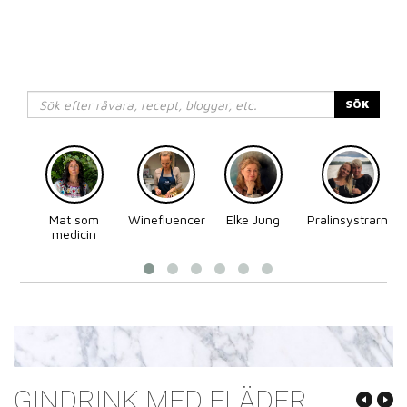
SÖK
Mat som
Winefluencer
Elke Jung
Pralinsystrarna
medicin
GINDRINK MED FLÄDER