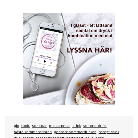
gin
tonic
sommar
midsommar
drink
sommardrink
bästa sommardrinken
godaste sommardrinken
recept drink
drinkrecept
recept flädersaft
flädersaft
enkel drink