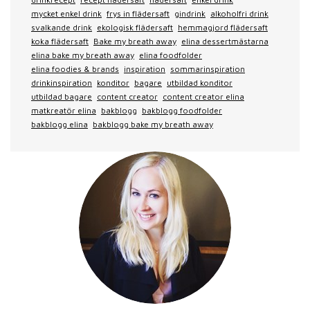
mycket enkel drink
frys in flädersaft
gindrink
alkoholfri drink
svalkande drink
ekologisk flädersaft
hemmagjord flädersaft
koka flädersaft
Bake my breath away
elina dessertmästarna
elina bake my breath away
elina foodfolder
elina foodies & brands
inspiration
sommarinspiration
drinkinspiration
konditor
bagare
utbildad konditor
utbildad bagare
content creator
content creator elina
matkreatör elina
bakblogg
bakblogg foodfolder
bakblogg elina
bakblogg bake my breath away