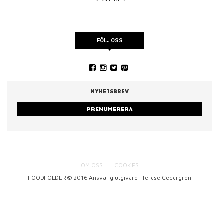
FÖLJ OSS
NYHETSBREV
PRENUMERERA
OM OSS
COOKIES
FOODFOLDER © 2016 Ansvarig utgivare: Terese Cedergren