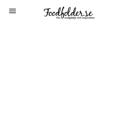
Växla
navigering