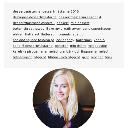
dessertmästarna
dessertmästarna 2016
deltagare dessertmästarna
dessertmästarna säsong 4
dessertmästarna avsnitt 1
dessert
min dessert
bakemybreathaway
Bake my breath away
sand copenhagen
ahlvar
flattered
flattered moments
spalt pr
red and square fashion pr
cor agency
ballerinas
kanal 5
kanal 5 dessertmästarna
konditor
min dröm
min passion
karelska piroger
marmelad
tranbär- och lingonmarmelad
blåbärsgröt
råggröt
blåbär- och råggröt
gröt
piroger
finsk