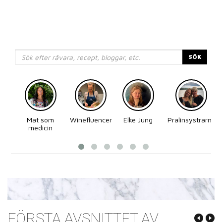
SÖK
Mat som
Winefluencer
Elke Jung
Pralinsystrarna
medicin
FÖRSTA AVSNITTET AV