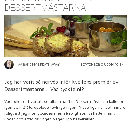
DESSERTMÄSTARNA!
AV BAKE MY BREATH AWAY
SEPTEMBER 07, 2016 10:54
Jag har varit så nervös inför kvällens premiär av
Dessertmästarna... Vad tyckte ni?
Vad roligt det var att se alla mina fina Dessertmästarna kollegor
igen och få återuppleva tävlingen igen! Visserligen är det mindre
roligt att jag inte lyckades men så roligt som vi hade innan,
under och efter tävlingen väger upp besvikelsen.