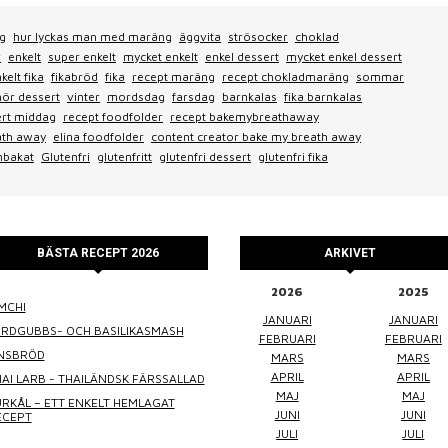
g
hur lyckas man med maräng
äggvita
strösocker
choklad
r
enkelt
super enkelt
mycket enkelt
enkel dessert
mycket enkel dessert
kelt fika
fikabröd
fika
recept maräng
recept chokladmaräng
sommar
ehör dessert
vinter
mordsdag
farsdag
barnkalas
fika barnkalas
ert middag
recept foodfolder
recept bakemybreathaway
ath away
elina foodfolder
content creator bake my breath away
bakat
Glutenfri
glutenfritt
glutenfri dessert
glutenfri fika
BÄSTA RECEPT 2026
ARKIVET
2026
2025
MCHI
WINEFLUENCER
ELKE JUNG
PRALINS
JANUARI
JANUARI
ORDGUBBS- OCH BASILIKASMASH
FEBRUARI
FEBRUARI
INSBRÖD
MARS
MARS
APRIL
APRIL
AI LARB - THAILÄNDSK FÄRSSALLAD
MAJ
MAJ
RKÅL – ETT ENKELT HEMLAGAT
JUNI
JUNI
ECEPT
JULI
JULI