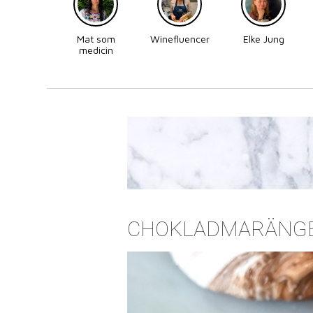
Mat som
Winefluencer
Elke Jung
medicin
CHOKLADMARÄNG