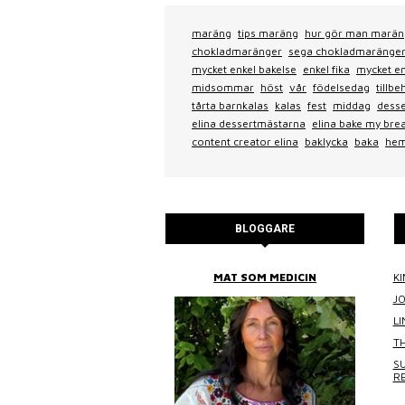
maräng
tips maräng
hur gör man marän
chokladmaränger
sega chokladmaränge
mycket enkel bakelse
enkel fika
mycket en
midsommar
höst
vår
födelsedag
tillb
tårta barnkalas
kalas
fest
middag
dess
elina dessertmästarna
elina bake my bre
content creator elina
baklycka
baka
hem
BLOGGARE
BITTANS MAT
MAT SOM MEDICIN
KI
J
L
TH
SU
R