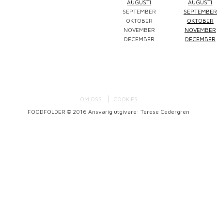
AUGUSTI
AUGUSTI
SEPTEMBER
SEPTEMBER
Winefluencer
Elke Jung
Pralinsy
OKTOBER
OKTOBER
NOVEMBER
NOVEMBER
DECEMBER
DECEMBER
OM OSS
COOKIES
FOODFOLDER © 2016 Ansvarig utgivare: Terese Cedergren