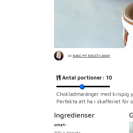
AV
BAKE MY BREATH AWAY
Antal portioner:
10
Chokladmaränger med krispig yt
Perfekta att ha i skafferiet för
Ingredienser
G
smet:
100
g äggvita