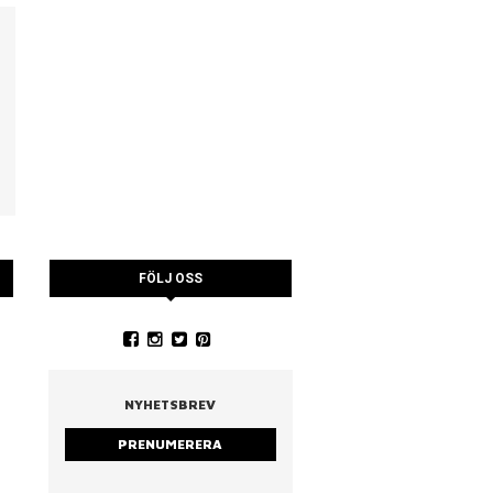
FÖLJ OSS
YSTRARNA
NINA CEDERHOLM
PIA WALL ROSTAD MA
RUCCOLA
NYHETSBREV
PRENUMERERA