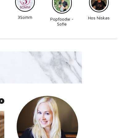
3Somm
Made
Hos Niskas
Popfoodie -
Perni
Sofie
Zettergren
Bonnevier