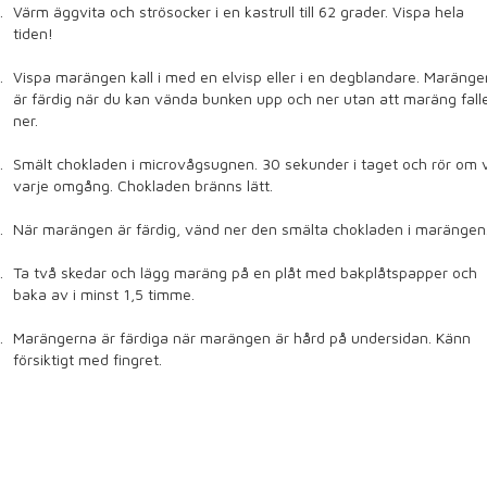
Värm äggvita och strösocker i en kastrull till 62 grader. Vispa hela
tiden!
Vispa marängen kall i med en elvisp eller i en degblandare. Maränge
är färdig när du kan vända bunken upp och ner utan att maräng fall
ner.
Smält chokladen i microvågsugnen. 30 sekunder i taget och rör om 
varje omgång. Chokladen bränns lätt.
När marängen är färdig, vänd ner den smälta chokladen i marängen
Ta två skedar och lägg maräng på en plåt med bakplåtspapper och
baka av i minst 1,5 timme.
Marängerna är färdiga när marängen är hård på undersidan. Känn
försiktigt med fingret.