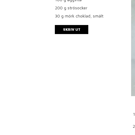
200
g strösocker
30
g mörk choklad, smält
SKRIV UT