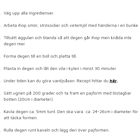
Väg upp alla ingredienser.
Arbeta ihop smör, strösocker och vetemjöl med händerna i en bunke
Tillsätt äggulan och blanda så att degen går ihop men knåda inte
degen mer.
Forma degen till en boll och platta till.
Plasta in degen och låt den vila i kylen i minst 30 minuter.
Under tiden kan du göra vaniljsåsen. Recept hittar du
här
.
Sätt ugnen på 200 grader och ta fram en pajform med löstagbar
botten (20cm i diameter).
Kavla degen ca. 5mm tunt. Den ska vara ca. 24-26cm i diameter för
att täcka formen.
Rulla degen runt kaveln och lägg den över pajformen.