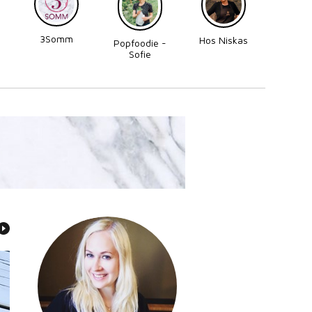
3Somm
Made
Hos Niskas
Popfoodie -
Perni
Sofie
Zettergren
Bonnevier