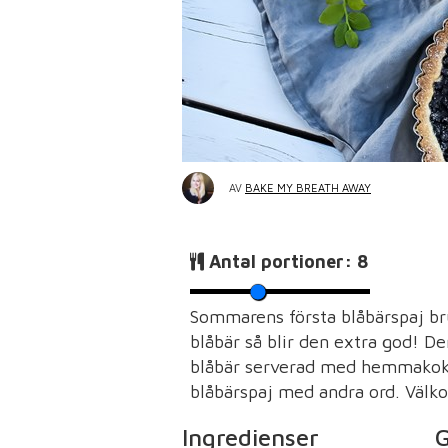
AV
BAKE MY BREATH AWAY
Antal portioner:
8
Sommarens första blåbärspaj b
blåbär så blir den extra god! 
blåbär serverad med hemmakokt 
blåbärspaj med andra ord. Väl
Ingredienser
G