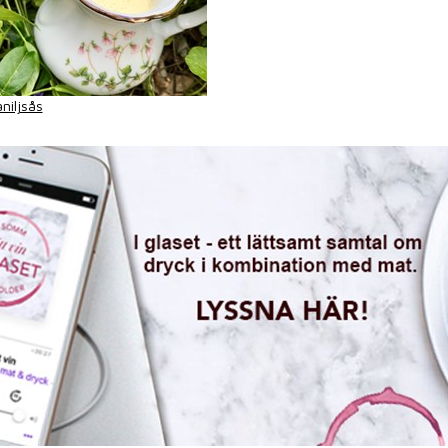
niljsås