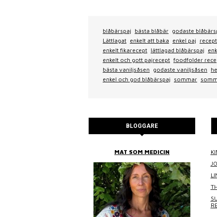
blåbärspaj
bästa blåbär
godaste blåbärs
Lättlagat
enkelt att baka
enkel paj
recept
enkelt fikarecept
lättlagad blåbärspaj
enk
enkelt och gott pajrecept
foodfolder rece
bästa vaniljsåsen
godaste vaniljsåsen
he
enkel och god blåbärspaj
sommar
somm
BLOGGARE
BITTANS MAT
MAT SOM MEDICIN
KI
J
L
TH
SU
R