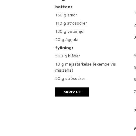
botten:
150
g smör
110
g strösocker
180
g vetemjöl
20
g äggula
fyllning:
500
g blåbär
10
g majsstärkelse (exempelvis
maizena)
50
g strösocker
SKRIV UT