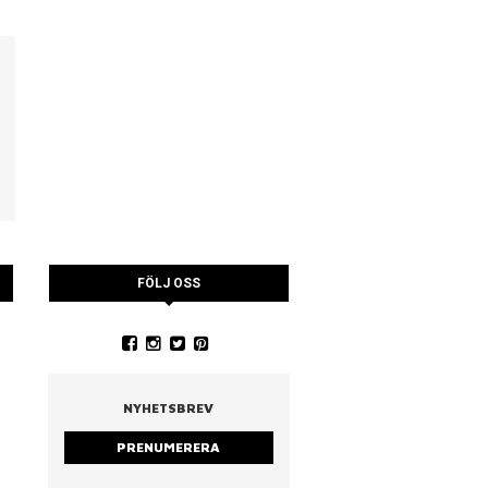
FÖLJ OSS
YSTRARNA
NINA CEDERHOLM
PIA WALL ROSTAD MA
RUCCOLA
NYHETSBREV
PRENUMERERA