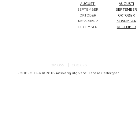
AUGUSTI
AUGUSTI
SEPTEMBER
SEPTEMBER
Winefluencer
Elke Jung
Pralinsy
OKTOBER
OKTOBER
NOVEMBER
NOVEMBER
DECEMBER
DECEMBER
OM OSS
COOKIES
FOODFOLDER © 2016 Ansvarig utgivare: Terese Cedergren