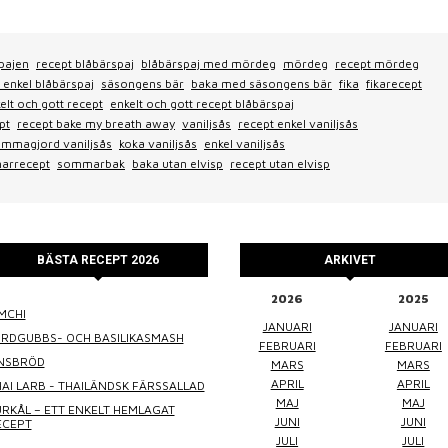
pajen
recept blåbärspaj
blåbärspaj med mördeg
mördeg
recept mördeg
 enkel blåbärspaj
säsongens bär
baka med säsongens bär
fika
fikarecept
elt och gott recept
enkelt och gott recept blåbärspaj
pt
recept bake my breath away
vaniljsås
recept enkel vaniljsås
mmagjord vaniljsås
koka vaniljsås
enkel vaniljsås
arrecept
sommarbak
baka utan elvisp
recept utan elvisp
BÄSTA RECEPT 2026
ARKIVET
2026
2025
MCHI
WINEFLUENCER
ELKE JUNG
PRALINS
JANUARI
JANUARI
ORDGUBBS- OCH BASILIKASMASH
FEBRUARI
FEBRUARI
INSBRÖD
MARS
MARS
APRIL
APRIL
AI LARB - THAILÄNDSK FÄRSSALLAD
MAJ
MAJ
RKÅL – ETT ENKELT HEMLAGAT
JUNI
JUNI
ECEPT
JULI
JULI