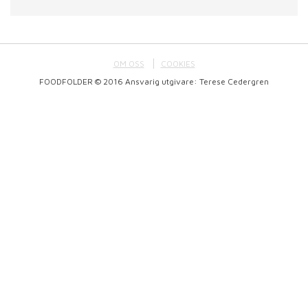
OM OSS
COOKIES
FOODFOLDER © 2016 Ansvarig utgivare: Terese Cedergren