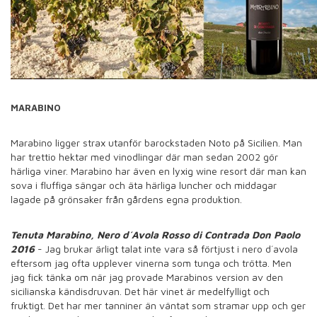
MARABINO
Marabino ligger strax utanför barockstaden Noto på Sicilien. Man
har trettio hektar med vinodlingar där man sedan 2002 gör
härliga viner. Marabino har även en lyxig wine resort där man kan
sova i fluffiga sängar och äta härliga luncher och middagar
lagade på grönsaker från gårdens egna produktion.
Tenuta Marabino, Nero d´Avola Rosso di Contrada Don Paolo
2016
- Jag brukar ärligt talat inte vara så förtjust i nero d´avola
eftersom jag ofta upplever vinerna som tunga och trötta. Men
jag fick tänka om när jag provade Marabinos version av den
sicilianska kändisdruvan. Det här vinet är medelfylligt och
fruktigt. Det har mer tanniner än väntat som stramar upp och ger