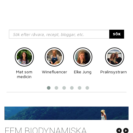
SÖK
Mat som
Winefluencer
Elke Jung
Pralinsystrarna
medicin
FEM BIODYNAMISKA