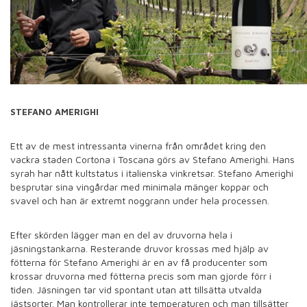
STEFANO AMERIGHI
Ett av de mest intressanta vinerna från området kring den
vackra staden Cortona i Toscana görs av Stefano Amerighi. Hans
syrah har nått kultstatus i italienska vinkretsar. Stefano Amerighi
besprutar sina vingårdar med minimala mänger koppar och
svavel och han är extremt noggrann under hela processen.
Efter skörden lägger man en del av druvorna hela i
jäsningstankarna. Resterande druvor krossas med hjälp av
fötterna för Stefano Amerighi är en av få producenter som
krossar druvorna med fötterna precis som man gjorde förr i
tiden. Jäsningen tar vid spontant utan att tillsätta utvalda
jästsorter. Man kontrollerar inte temperaturen och man tillsätter