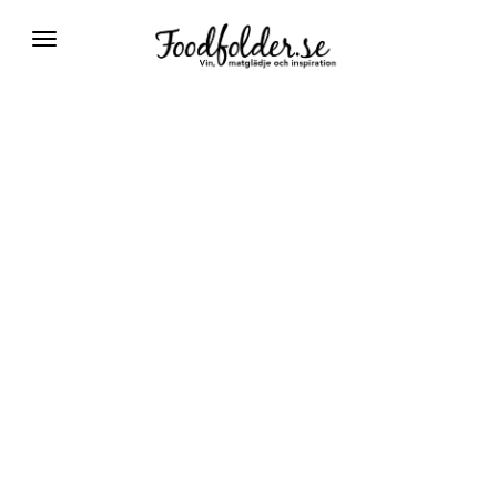
Växla
navigering