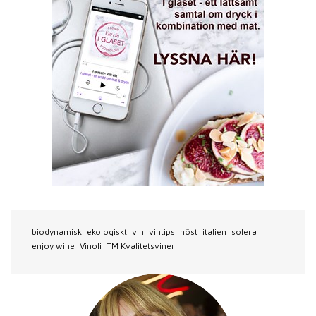
biodynamisk
ekologiskt
vin
vintips
höst
italien
solera
enjoy wine
Vinoli
TM Kvalitetsviner