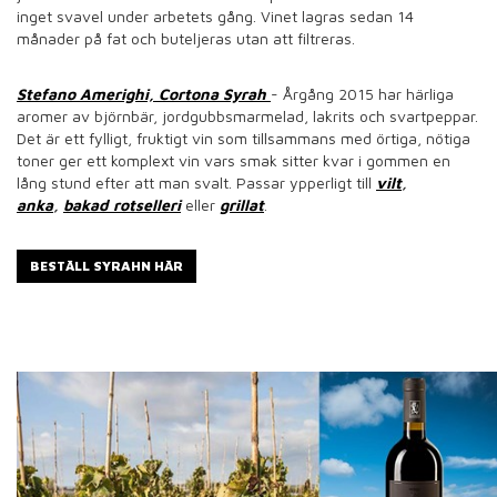
inget svavel under arbetets gång. Vinet lagras sedan 14
månader på fat och buteljeras utan att filtreras.
Stefano Amerighi, Cortona Syrah
- Årgång 2015 har härliga
aromer av björnbär, jordgubbsmarmelad, lakrits och svartpeppar.
Det är ett fylligt, fruktigt vin som tillsammans med örtiga, nötiga
toner ger ett komplext vin vars smak sitter kvar i gommen en
lång stund efter att man svalt.
Passar ypperligt till
vilt
,
anka
,
bakad rotselleri
eller
grillat
.
BESTÄLL SYRAHN HÄR