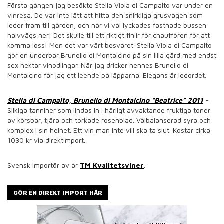
Första gången jag besökte Stella Viola di Campalto var under en
vinresa. De var inte lätt att hitta den snirkliga grusvägen som
leder fram till gården, och när vi väl lyckades fastnade bussen
halvvägs ner! Det skulle till ett riktigt finlir för chauffören för att
komma loss! Men det var värt besväret. Stella Viola di Campalto
gör en underbar Brunello di Montalcino på sin lilla gård med endst
sex hektar vinodlingar. När jag dricker hennes Brunello di
Montalcino får jag ett leende på läpparna. Elegans är ledordet.
Stella di Campalto, Brunello di Montalcino “Beatrice” 2011
-
Silkiga tanniner som lindas in i härligt avvaktande fruktiga toner
av körsbär, tjära och torkade rosenblad. Välbalanserad syra och
komplex i sin helhet. Ett vin man inte vill ska ta slut. Kostar cirka
1030 kr via direktimport.
Svensk importör av är
TM Kvalitetsviner
.
GÖR EN DIREKT IMPORT HÄR