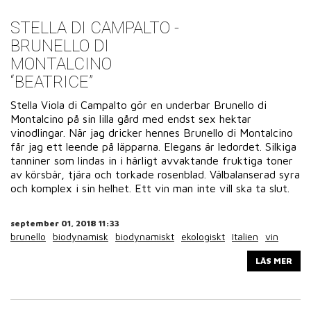
STELLA DI CAMPALTO -
BRUNELLO DI
MONTALCINO
“BEATRICE”
Stella Viola di Campalto gör en underbar Brunello di
Montalcino på sin lilla gård med endst sex hektar
vinodlingar. När jag dricker hennes Brunello di Montalcino
får jag ett leende på läpparna. Elegans är ledordet. Silkiga
tanniner som lindas in i härligt avvaktande fruktiga toner
av körsbär, tjära och torkade rosenblad. Välbalanserad syra
och komplex i sin helhet. Ett vin man inte vill ska ta slut.
september 01, 2018 11:33
brunello
biodynamisk
biodynamiskt
ekologiskt
Italien
vin
LÄS MER