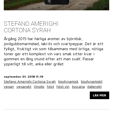
STEFANO AMERIGHI
CORTONA SYRAH
Årgång 2015 har härliga aromer av björnbär,
jordgubbsmarmelad, lakrits och svartpeppar. Det är ett
fylligt, fruktigt vin som tillsammans med örtiga, nötiga
toner ger ett komplext vin vars smak sitter kvar i
gommen en lång stund efter att man svalt. Passar
ypperligt till vilt, anka eller grillat.
september 01, 2018 11:19
Stefano Amerighi Cortona Syrah
biodynamisk
biodynamiskt
vegan
veganskt
Vinolio
höst
höst vin
toscana
italienskt
LÄS MER