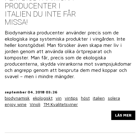
PRODUCENTER I
ITALIEN DU INTE FÅR
MISSA!
Biodynamiska producenter använder precis som de
ekologiska inga systemiska produkter i vingården. Inte
heller konstgödsel. Man försöker även skapa mer liv i
jorden genom att använda olika örtpreparat och
komposter. Man får, precis som de ekologiska
producenterna, skydda vinrankorna mot svampsjukdomar
och angrepp genom att bespruta dem med koppar och
svavel – men i mindre mängder.
september 04, 2018 03:26
biodynamisk
ekologiskt
vin
vintips
höst
italien
solera
enjoy wine
Vinoli
TM Kvalitetsviner
LÄS MER