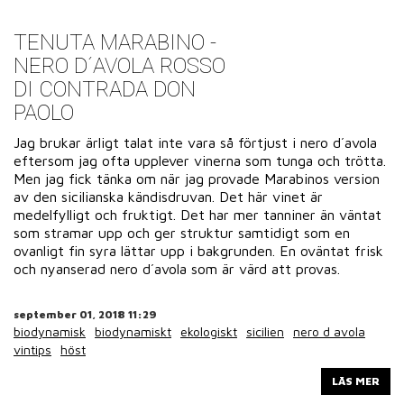
TENUTA MARABINO -
NERO D´AVOLA ROSSO
DI CONTRADA DON
PAOLO
Jag brukar ärligt talat inte vara så förtjust i nero d´avola
eftersom jag ofta upplever vinerna som tunga och trötta.
Men jag fick tänka om när jag provade Marabinos version
av den sicilianska kändisdruvan. Det här vinet är
medelfylligt och fruktigt. Det har mer tanniner än väntat
som stramar upp och ger struktur samtidigt som en
ovanligt fin syra lättar upp i bakgrunden. En oväntat frisk
och nyanserad nero d´avola som är värd att provas.
september 01, 2018 11:29
biodynamisk
biodynamiskt
ekologiskt
sicilien
nero d avola
vintips
höst
LÄS MER