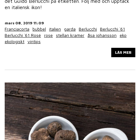
det Guido Berlucchi på etiketten. Följ med och upptäck
en italiensk ikon!
mars 08, 2019 11:09
Franciacorta
bubbel
italien
garda
Berlucchi
Berlucchi ´61
Berlucchi ´61 Rosé
rose
stellan kramer
åsa johansson
eko
ekologiskt
vintips
LÄS MER