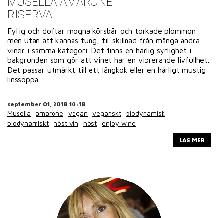
MUSELLA AMARONE
RISERVA
Fyllig och doftar mogna körsbär och torkade plommon
men utan att kännas tung, till skillnad från många andra
viner i samma kategori. Det finns en härlig syrlighet i
bakgrunden som gör att vinet har en vibrerande livfullhet.
Det passar utmärkt till ett långkok eller en härligt mustig
linssoppa.
september 01, 2018 10:18
Musella
amarone
vegan
veganskt
biodynamisk
biodynamiskt
höst vin
höst
enjoy wine
LÄS MER