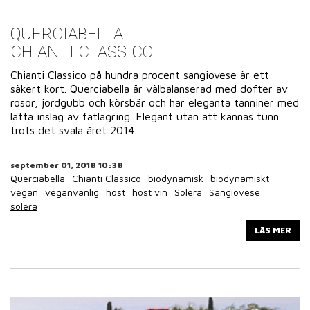
QUERCIABELLA
CHIANTI CLASSICO
Chianti Classico på hundra procent sangiovese är ett
säkert kort. Querciabella är välbalanserad med dofter av
rosor, jordgubb och körsbär och har eleganta tanniner med
lätta inslag av fatlagring. Elegant utan att kännas tunn
trots det svala året 2014.
september 01, 2018 10:38
Querciabella
Chianti Classico
biodynamisk
biodynamiskt
vegan
veganvänlig
höst
höst vin
Solera
Sangiovese
solera
LÄS MER