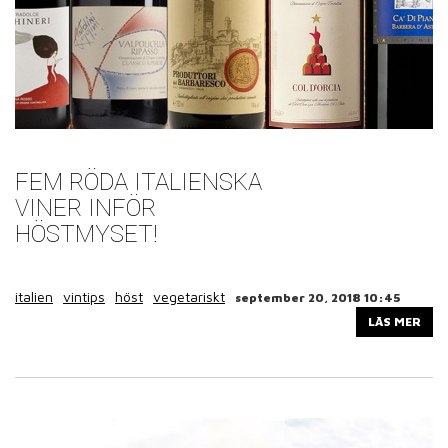
FEM RÖDA ITALIENSKA
VINER INFÖR
HÖSTMYSET!
italien
vintips
höst
vegetariskt
september 20, 2018 10:45
LÄS MER