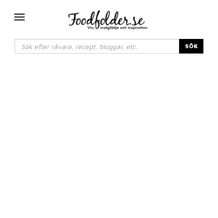
Växla
navigering
SÖK