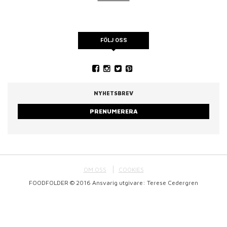
FÖLJ OSS
NYHETSBREV
PRENUMERERA
OM OSS
COOKIES
FOODFOLDER © 2016 Ansvarig utgivare: Terese Cedergren