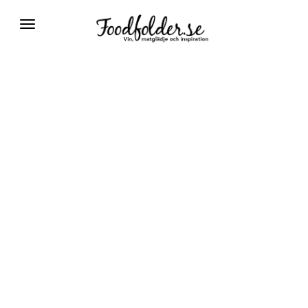
Växla
navigering