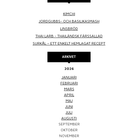
KIMCHI
JORDGUBBS- OCH BASILIKASMASH
LINSBRÖD
THAI LARB - THAILÄNDSK FÄRSSALLAD
SURKÅL – ETT ENKELT HEMLAGAT RECEPT
ARKIVET
2026
JANUARI
FEBRUARI
MARS
APRIL
MAJ
JUNI
JULI
AUGUSTI
SEPTEMBER
OKTOBER
NOVEMBER