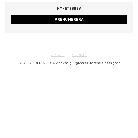
NYHETSBREV
PRENUMERERA
OM OSS
COOKIES
FOODFOLDER © 2016 Ansvarig utgivare: Terese Cedergren