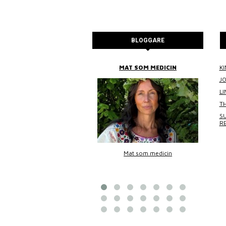
BLOGGARE
BITTANS MAT
MAT SOM MEDICIN
KI
J
L
TH
SU
R
Bittans mat
Mat som medicin