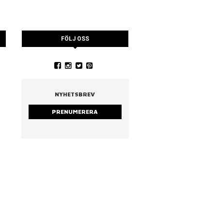
FÖLJ OSS
YSTRARNA
NINA CEDERHOLM
PIA WALL ROSTAD MA
RUCCOLA
NYHETSBREV
PRENUMERERA
strarna
Nina Cederholm
Rostad mandel & ruc