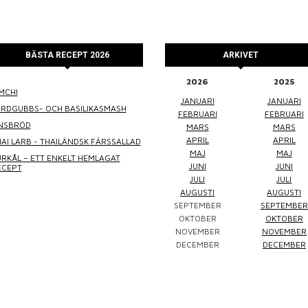
BÄSTA RECEPT 2026
ARKIVET
2026
2025
MCHI
WINEFLUENCER
ELKE JUNG
PRALINS
JANUARI
JANUARI
ORDGUBBS- OCH BASILIKASMASH
FEBRUARI
FEBRUARI
INSBRÖD
MARS
MARS
APRIL
APRIL
AI LARB - THAILÄNDSK FÄRSSALLAD
MAJ
MAJ
RKÅL – ETT ENKELT HEMLAGAT
JUNI
JUNI
ECEPT
JULI
JULI
AUGUSTI
AUGUSTI
SEPTEMBER
SEPTEMBER
Winefluencer
Elke Jung
Pralinsy
OKTOBER
OKTOBER
NOVEMBER
NOVEMBER
DECEMBER
DECEMBER