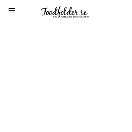
Växla
navigering