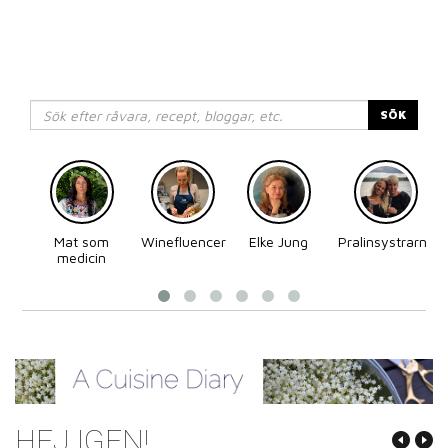
SÖK
Mat som
Winefluencer
Elke Jung
Pralinsystrarna
medicin
HEJ IGEN!