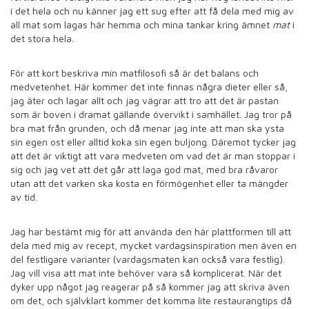
i det hela och nu känner jag ett sug efter att få dela med mig av
all mat som lagas här hemma och mina tankar kring ämnet
mat
i
det stora hela.
För att kort beskriva min matfilosofi så är det balans och
medvetenhet. Här kommer det inte finnas några dieter eller så,
jag äter och lagar allt och jag vägrar att tro att det är pastan
som är boven i dramat gällande övervikt i samhället. Jag tror på
bra mat från grunden, och då menar jag inte att man ska ysta
sin egen ost eller alltid koka sin egen buljong. Däremot tycker jag
att det är viktigt att vara medveten om vad det är man stoppar i
sig och jag vet att det går att laga god mat, med bra råvaror
utan att det varken ska kosta en förmögenhet eller ta mängder
av tid.
Jag har bestämt mig för att använda den här plattformen till att
dela med mig av recept, mycket vardagsinspiration men även en
del festligare varianter (vardagsmaten kan också vara festlig).
Jag vill visa att mat inte behöver vara så komplicerat. När det
dyker upp något jag reagerar på så kommer jag att skriva även
om det, och självklart kommer det komma lite restaurangtips då