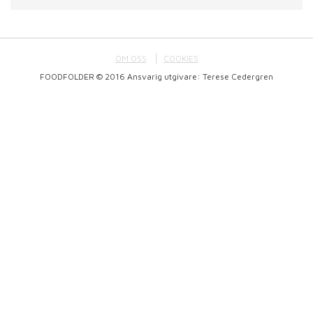
OM OSS
COOKIES
FOODFOLDER © 2016 Ansvarig utgivare: Terese Cedergren