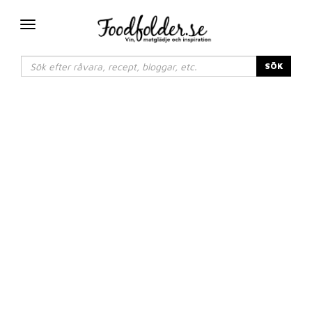
Växla
navigering
SÖK