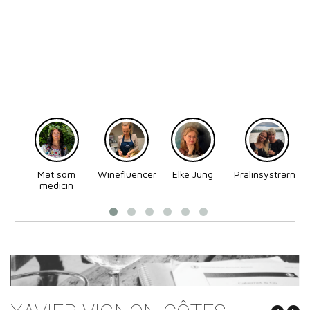
Mat som
Winefluencer
Elke Jung
Pralinsystrarna
medicin