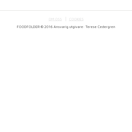
OM OSS
COOKIES
FOODFOLDER © 2016 Ansvarig utgivare: Terese Cedergren