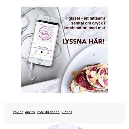
xavier
anora
cote du rhone
vintips