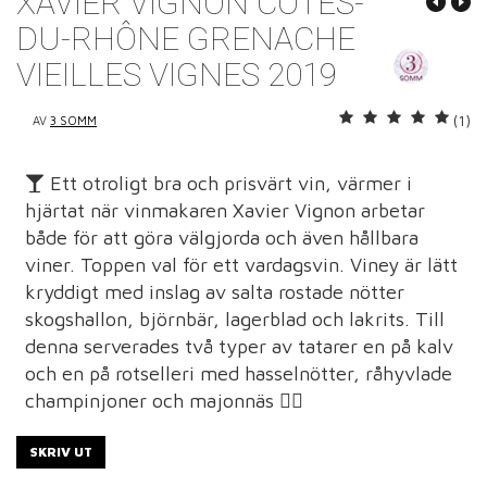
XAVIER VIGNON CÔTES-
DU-RHÔNE GRENACHE
VIEILLES VIGNES 2019
(1)
AV
3 SOMM
Ett otroligt bra och prisvärt vin, värmer i
hjärtat när vinmakaren Xavier Vignon arbetar
både för att göra välgjorda och även hållbara
viner. Toppen val för ett vardagsvin. Viney är lätt
kryddigt med inslag av salta rostade nötter
skogshallon, björnbär, lagerblad och lakrits. Till
denna serverades två typer av tatarer en på kalv
och en på rotselleri med hasselnötter, råhyvlade
champinjoner och majonnäs 👌🏽
SKRIV UT