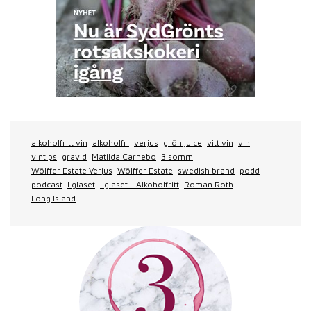
alkoholfritt vin
alkoholfri
verjus
grön juice
vitt vin
vin
vintips
gravid
Matilda Carnebo
3 somm
Wölffer Estate Verjus
Wölffer Estate
swedish brand
podd
podcast
I glaset
I glaset - Alkoholfritt
Roman Roth
Long Island