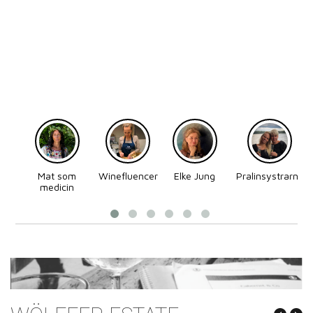
Mat som
Winefluencer
Elke Jung
Pralinsystrarna
medicin