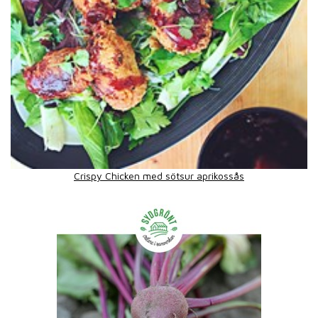
Crispy Chicken med sötsur aprikossås