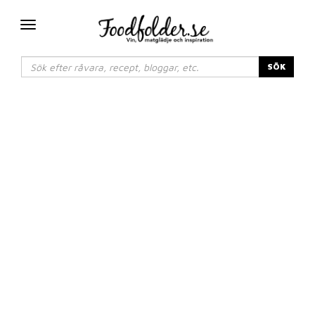
Växla
navigering
SÖK