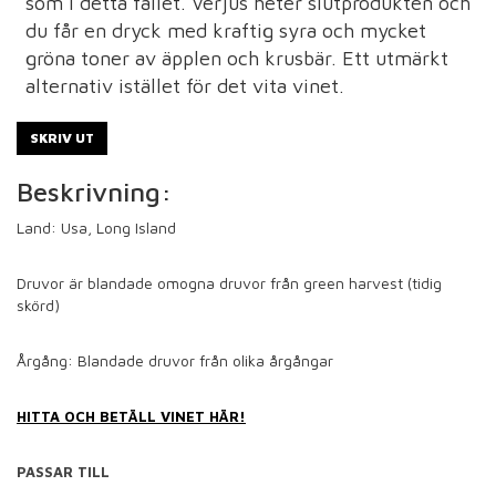
som i detta fallet. Verjus heter slutprodukten och
du får en dryck med kraftig syra och mycket
gröna toner av äpplen och krusbär. Ett utmärkt
alternativ istället för det vita vinet.
SKRIV UT
Beskrivning:
Land: Usa, Long Island
Druvor är blandade omogna druvor från green harvest (tidig
skörd)
Årgång: Blandade druvor från olika årgångar
HITTA OCH BETÄLL VINET HÄR!
PASSAR TILL