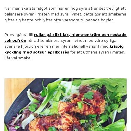
När man ska äta något som har en hög syra så är det trevligt att
balansera syran i maten med syra i vinet, detta gör att smakerna
gifter sig bättre och lyfter ofta varandra till oanade höjder.
Prova gärna till
rullar på rökt lax, hjortronkräm och rostade
solrosfrön
för att kombinera syran i vinet med våra syrliga
svenska hjortron eller en mer internationell variant med
krispig
kyckling med sötsur aprikossås
för att utmana syran i maten.
Låt väl smaka!