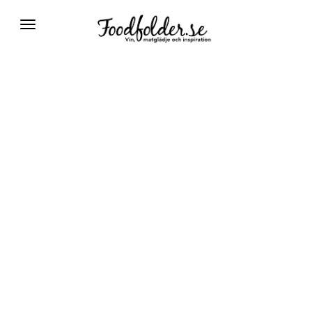
Växla
navigering