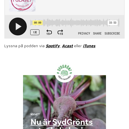
Lyssna på podden via
Spotify
,
Acast
eller
iTunes
.