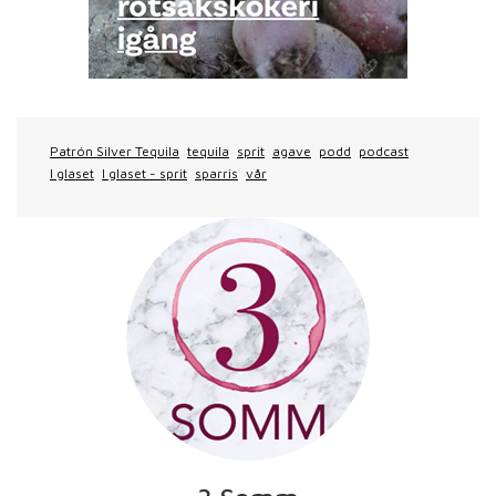
Patrón Silver Tequila
tequila
sprit
agave
podd
podcast
I glaset
I glaset - sprit
sparris
vår