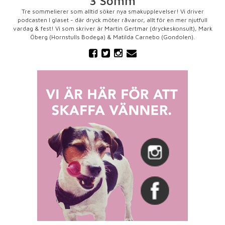
3 Somm
Tre sommelierer som alltid söker nya smakupplevelser! Vi driver
podcasten I glaset - där dryck möter råvaror, allt för en mer njutfull
vardag & fest! Vi som skriver är Martin Gertmar (dryckeskonsult), Mark
Öberg (Hornstulls Bodega) & Matilda Carnebo (Gondolen).