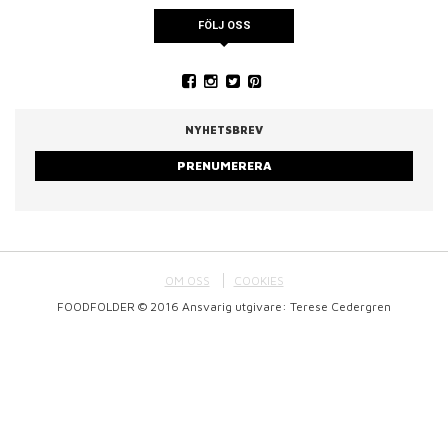
FÖLJ OSS
NYHETSBREV
PRENUMERERA
OM OSS
COOKIES
FOODFOLDER © 2016 Ansvarig utgivare: Terese Cedergren