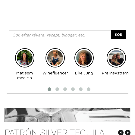
SÖK
Mat som
Winefluencer
Elke Jung
Pralinsystrarna
medicin
PATRÓN SILVER TEQUILA