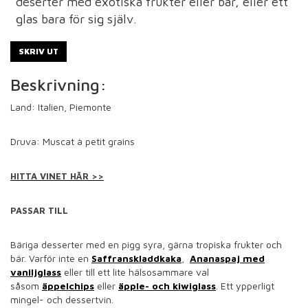
deserter med exotiska frukter eller bär, eller ett
glas bara för sig själv.
SKRIV UT
Beskrivning:
Land: Italien, Piemonte
Druva: Muscat à petit grains
HITTA VINET HÄR >>
PASSAR TILL
Bäriga desserter med en pigg syra, gärna tropiska frukter och
bär. Varför inte en
Saffranskladdkaka
,
Ananaspaj med
vaniljglass
eller
till ett lite hälsosammare val
såsom
äppelchips
eller
äpple- och kiwiglass
. Ett ypperligt
mingel- och dessertvin.