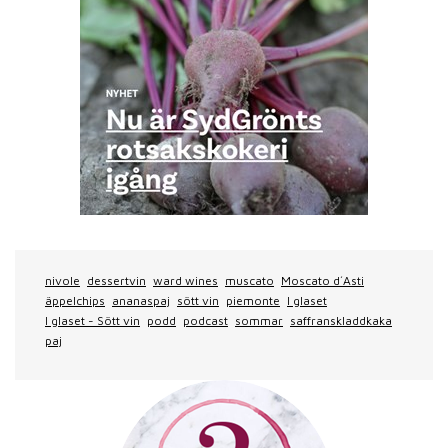
nivole
dessertvin
ward wines
muscato
Moscato d´Asti
äppelchips
ananaspaj
sött vin
piemonte
I glaset
I glaset - Sött vin
podd
podcast
sommar
saffranskladdkaka
paj