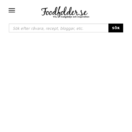
Växla
navigering
SÖK