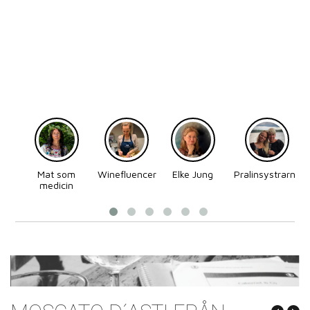
Mat som
Winefluencer
Elke Jung
Pralinsystrarna
medicin