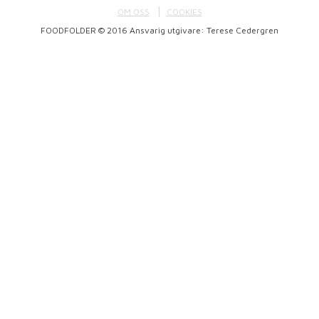
OM OSS
COOKIES
FOODFOLDER © 2016 Ansvarig utgivare: Terese Cedergren