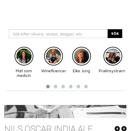
SÖK
Mat som
Winefluencer
Elke Jung
Pralinsystrarna
medicin
NILS OSCAR INDIA ALE