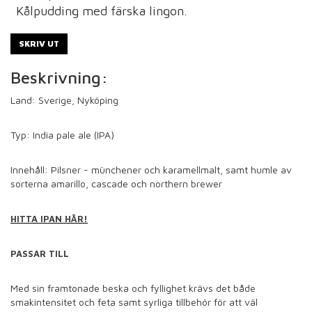
Kålpudding med färska lingon.
SKRIV UT
Beskrivning:
Land: Sverige,
Nyköping
Typ: India pale ale (IPA)
Innehåll:
Pilsner - münchener och karamellmalt, samt humle av
sorterna amarillo, cascade och
northern brewer
HITTA IPAN HÄR!
PASSAR TILL
Med sin framtonade beska och fyllighet krävs det både
smakintensitet och feta samt syrliga tillbehör för att väl