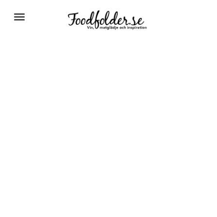
Växla
navigering