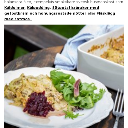
balansera ölen, exempelvis smakrikare svensk husmanskost som
Kåldolmar
,
Kålpudding
,
Sötpotatisrårakor med
getostkräm och honungsrostade nötter
eller
Fläsklägg
med rotmos.