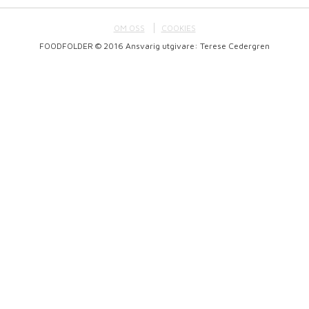
OM OSS
COOKIES
FOODFOLDER © 2016 Ansvarig utgivare: Terese Cedergren