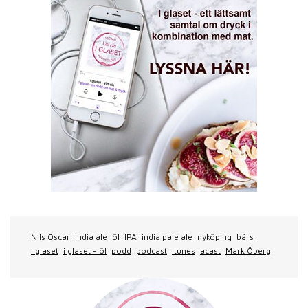
Nils Oscar
India ale
öl
IPA
india pale ale
nyköping
bärs
i glaset
i glaset - öl
podd
podcast
itunes
acast
Mark Öberg