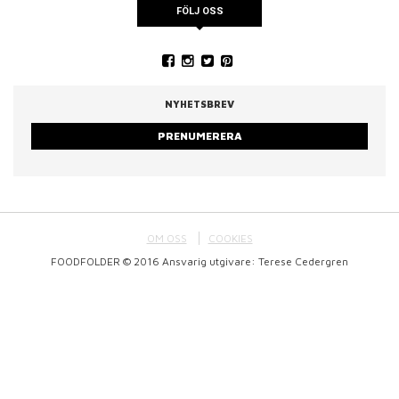
FÖLJ OSS
NYHETSBREV
PRENUMERERA
OM OSS
COOKIES
FOODFOLDER © 2016 Ansvarig utgivare: Terese Cedergren