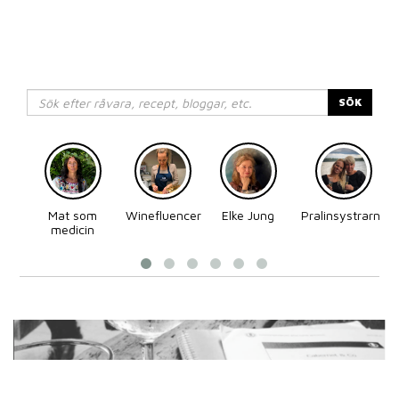
SÖK
Mat som
Winefluencer
Elke Jung
Pralinsystrarna
medicin