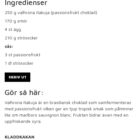
Ingredienser
250
g valhrona itakuja (passionsfrukt choklad)
170
g smör
4
st ägg
210
g strösocker
sås:
3
st passionsfrukt
1
dl strösocker
SKRIV UT
Gör så här:
Valhrona Itakuja är en brasiliansk choklad som samfermenteras
med passionsfrukt vilken ger en tjup tropisk smak som påminner
lite om marlboro sauvignon blanc. Frukten bidrar även med en
uppfriskande syra.
KLADDKAKAN