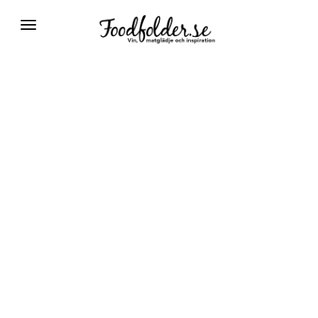
Växla
navigering