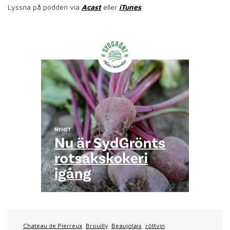
Lyssna på podden via
Acast
eller
iTunes
.
Chateau de Pierreux
Brouilly
Beaujolais
röttvin