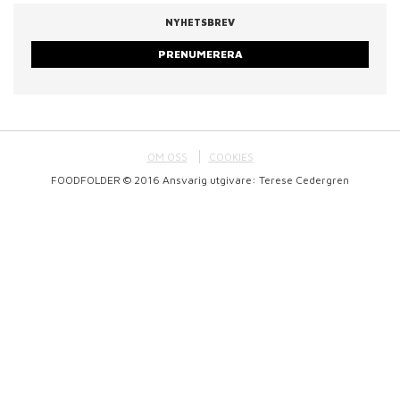
NYHETSBREV
PRENUMERERA
OM OSS
COOKIES
FOODFOLDER © 2016 Ansvarig utgivare: Terese Cedergren