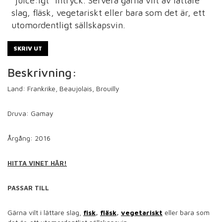
"juice:igt" intryck. Servera gärna vilt av lättare
slag, fläsk, vegetariskt eller bara som det är, ett
utomordentligt sällskapsvin.
SKRIV UT
Beskrivning:
Land: Frankrike,
Beaujolais
,
Brouilly
Druva: Gamay
Årgång: 2016
HITTA VINET HÄR!
PASSAR TILL
Gärna vilt i lättare slag,
fisk
,
fläsk
,
vegetariskt
eller bara som