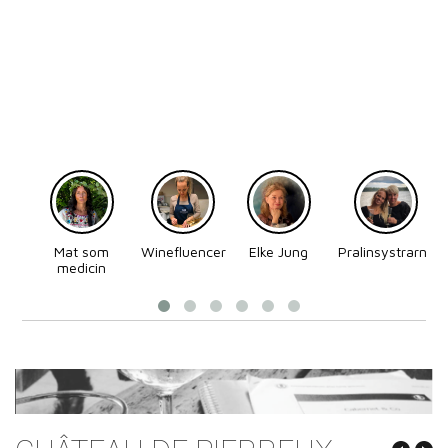
Mat som
Winefluencer
Elke Jung
Pralinsystrarna
medicin