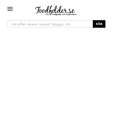
Växla
navigering
SÖK